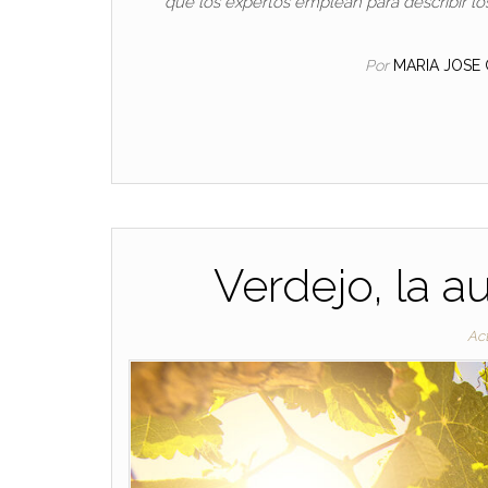
que los expertos emplean para describir los
Por
MARIA JOSE
Verdejo, la a
Ac