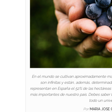
En el mundo se cultivan aproximadamente más d
son infinitas y están, además, determinada
representan en España el 52% de las hectáreas
más importantes de nuestro país. Debes saber t
todo un univ
Por
MARIA JOSE