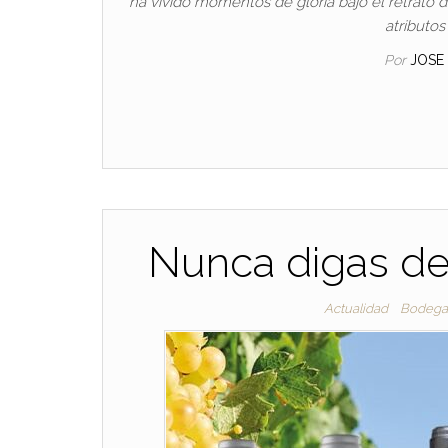
ha vivido momentos de gloria bajo el retrato 
atributos
Por
JOSE
Nunca digas de
Actualidad
Bodega