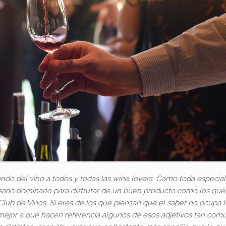
o del vino a todos y todas las wine lovers. Como toda especial
sario dominarlo para disfrutar de un buen producto como los que
ub de Vinos. Si eres de los que piensan que el saber no ocupa 
ejor a qué hacen referencia algunos de esos adjetivos tan com