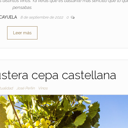
 distintos vinos. Ya verás que es bastante más sencillo que lo qu
pensabas.
 CAYUELA
8 de septiembre de 2022
0
Leer más
ustera cepa castellana
tualidad
José Peñín
Vinos