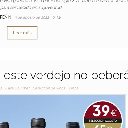
de vino generoso. Es a partir del siglo XX cuando se van reconoci
 para ser bebido en su juventud.
 PEÑÍN
3 de agosto de 2022
0
Leer más
 este verdejo no beber
s
Casa Gourmet
Selección de vinos
Vinos