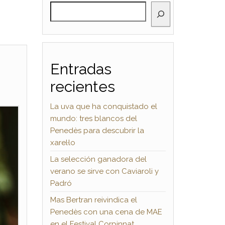
BUSCAR
Entradas
recientes
La uva que ha conquistado el
mundo: tres blancos del
Penedès para descubrir la
xarel·lo
La selección ganadora del
verano se sirve con Caviaroli y
Padró
Mas Bertran reivindica el
Penedès con una cena de MAE
en el Festival Corpinnat