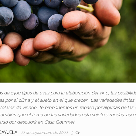
e 1300 tipos de uvas para la elaboración del vino, las posibili
s por el clima y el suelo en el que crecen. Las variedades tintas
 totales de viñedo. Te proponemos un repaso por algunas de las 
ambién que el tema de las variedades está sujeto a modas, así 
erso por descubrir en Casa Gourmet.
 CAYUELA
12 de septiembre de 2022
3