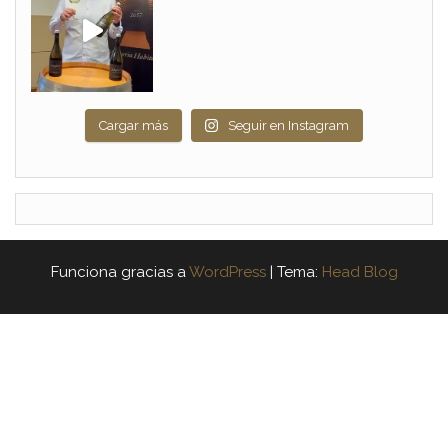
Cargar más
Seguir en Instagram
Funciona gracias a
WordPress
|
Tema:
Head Blog