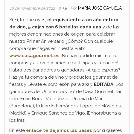
Por
MARIA JOSE CAYUELA
18 de noviembre de 2022
0
Sí, sí, lo que oyes,
el equivalente a un año entero
de vino, 5 cajas con 6 botellas cada una
y de las
mejores denominaciones de origen para celebrar
nuestro Primer Aniversario ¿Cómo? Con cualquier
compra que hagas en nuestra web:
www.casagourmet.es
.
No hay pedido mínimo. Tú
compras y automáticamente participas y ¡atención!
Habrá tres ganadores o ganadoras ¿A qué esperas?
Haz ya tu compra de vino y productos gourmet de
fiestas y llévate el sorpresón para 2023.
EDITADA:
Los
ganadores de ‘Un año de vino’ de Casa Gourmet han
sido: Enric Bonet Vázquez de Premià de Mar
(Barcelona), Eduardo Fernández López de Móstoles
(Madrid) y Enrique Sánchez de Vigo. ¡Enhorabuena a
los tres!
En este
enlace te dejamos las
bases
por si quieres