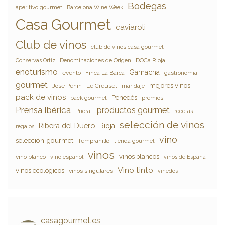
Bodegas
aperitivo gourmet
Barcelona Wine Week
Casa Gourmet
caviaroli
Club de vinos
club de vinos casa gourmet
Denominaciones de Origen
DOCa Rioja
Conservas Ortiz
enoturismo
Garnacha
evento
Finca La Barca
gastronomía
gourmet
mejores vinos
Jose Peñín
Le Creuset
maridaje
pack de vinos
Penedès
pack gourmet
premios
Prensa Ibérica
productos gourmet
Priorat
recetas
selección de vinos
Ribera del Duero
Rioja
regalos
vino
selección gourmet
Tempranillo
tienda gourmet
vinos
vinos blancos
vino blanco
vino español
vinos de España
Vino tinto
vinos ecológicos
vinos singulares
viñedos
casagourmet.es