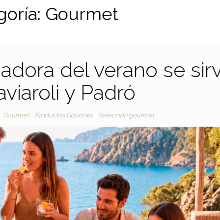
goría:
Gourmet
adora del verano se sir
viaroli y Padró
Gourmet
Productos Gourmet
Selección gourmet