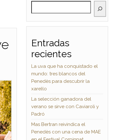
BUSCAR
ve
Entradas
recientes
La uva que ha conquistado el
mundo: tres blancos del
Penedès para descubrir la
xarel·lo
La selección ganadora del
verano se sirve con Caviaroli y
Padró
Mas Bertran reivindica el
Penedès con una cena de MAE
en el Festival Corpinnat