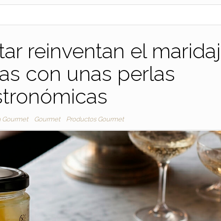
utar reinventan el marida
ras con unas perlas
stronómicas
a Gourmet
Gourmet
Productos Gourmet