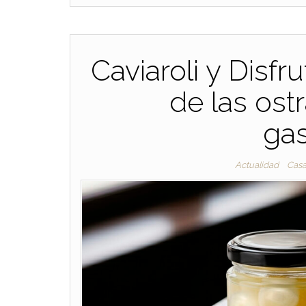
Caviaroli y Disfr
de las ost
ga
Actualidad
Cas