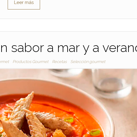
Leer más
on sabor a mar y a veran
rmet
Productos Gourmet
Recetas
Selección gourmet