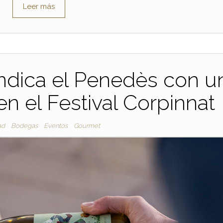
Leer más
indica el Penedès con u
 el Festival Corpinnat
ad
Bodegas
Eventos
Gourmet