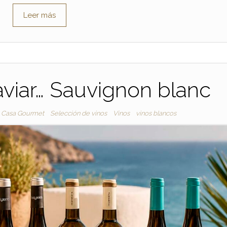
Leer más
caviar… Sauvignon blanc
Casa Gourmet
Selección de vinos
Vinos
vinos blancos