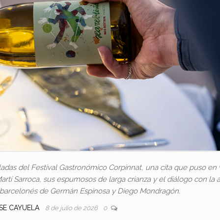
adas del Festival Gastronómico Corpinnat, una cita que puso en 
artí Sarroca, sus espumosos de larga crianza y el diálogo con la a
e barcelonés de Germán Espinosa y Diego Mondragón.
OSE CAYUELA
8 de julio de 2026
0