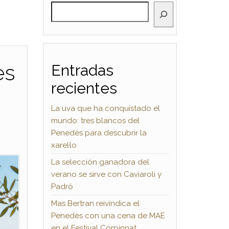
BUSCAR
es
Entradas
recientes
La uva que ha conquistado el
mundo: tres blancos del
Penedès para descubrir la
xarel·lo
La selección ganadora del
verano se sirve con Caviaroli y
Padró
Mas Bertran reivindica el
Penedès con una cena de MAE
en el Festival Corpinnat