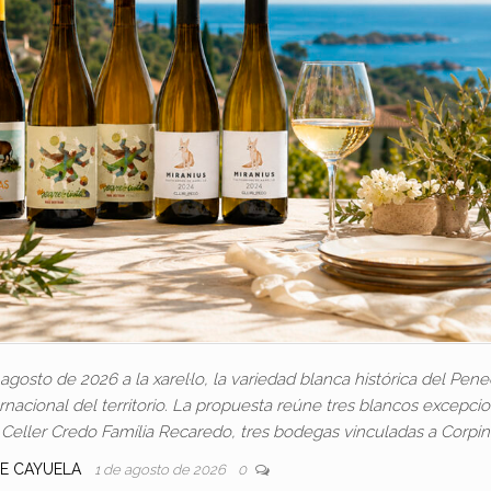
osto de 2026 a la xarel·lo, la variedad blanca histórica del Pen
nacional del territorio. La propuesta reúne tres blancos excepci
y Celler Credo Família Recaredo, tres bodegas vinculadas a Corpin
SE CAYUELA
1 de agosto de 2026
0