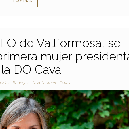
Leer más
CEO de Vallformosa, se
 primera mujer president
 la DO Cava
bidas
Bodegas
Casa Gourmet
Cavas