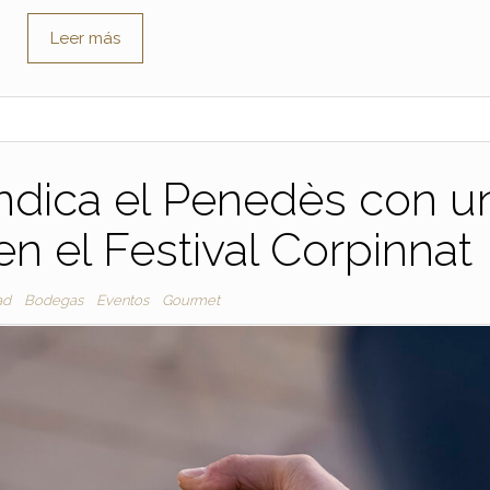
Leer más
indica el Penedès con u
 el Festival Corpinnat
ad
Bodegas
Eventos
Gourmet