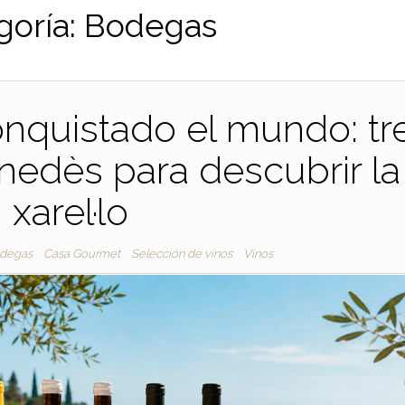
goría:
Bodegas
nquistado el mundo: tr
nedès para descubrir la
xarel·lo
degas
Casa Gourmet
Selección de vinos
Vinos