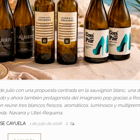
e julio con una propuesta centrada en la sauvignon blanc, una d
 y ahora también protagonista del imaginario pop gracias a Rosa
ción reúne tres blancos frescos, aromáticos, luminosos y multipre
da, Navarra y Utiel-Requena.
OSE CAYUELA
1 de julio de 2026
0