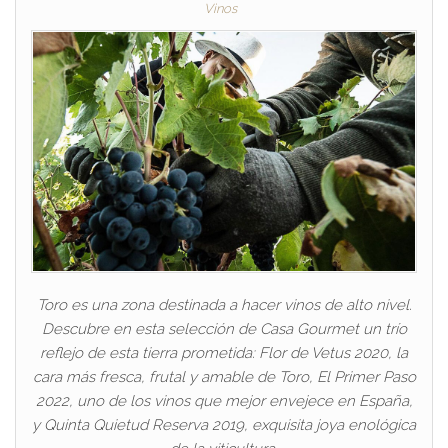
Vinos
Toro es una zona destinada a hacer vinos de alto nivel.
Descubre en esta selección de Casa Gourmet un trío
reflejo de esta tierra prometida: Flor de Vetus 2020, la
cara más fresca, frutal y amable de Toro, El Primer Paso
2022, uno de los vinos que mejor envejece en España,
y Quinta Quietud Reserva 2019, exquisita joya enológica