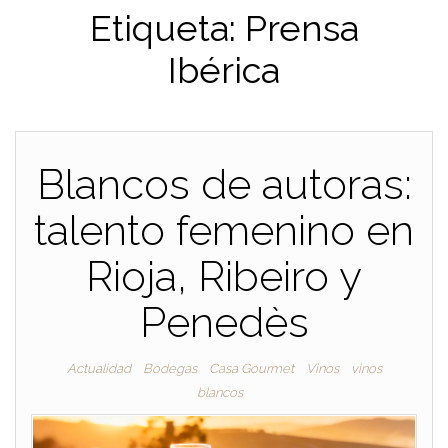
Etiqueta:
Prensa
Ibérica
Blancos de autoras:
talento femenino en
Rioja, Ribeiro y
Penedès
Actualidad
Bodegas
Casa Gourmet
Vinos
vinos
blancos