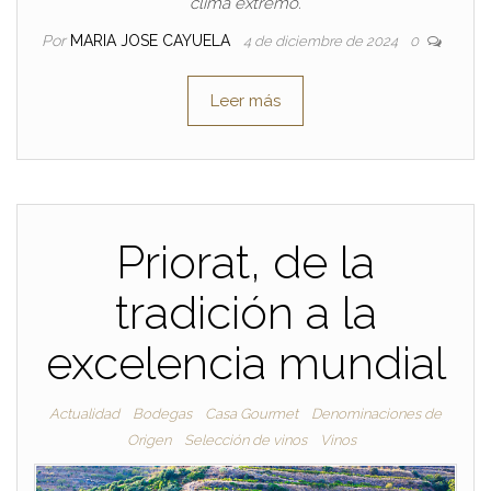
clima extremo.
Por
MARIA JOSE CAYUELA
4 de diciembre de 2024
0
Leer más
Priorat, de la
tradición a la
excelencia mundial
Actualidad
Bodegas
Casa Gourmet
Denominaciones de
Origen
Selección de vinos
Vinos