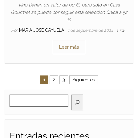
vino tienen un valor de 90 €, pero solo en Casa
Gourmet se puede conseguir esta selección única a 52
€.
Por
MARIA JOSE CAYUELA
1 de septiembre de 2024
1
Leer más
Paginación de entradas
1
2
3
Siguientes
BUSCAR
Entradas recientes