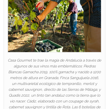
Casa Gourmet te trae la magia de Andalucía a través de
algunos de sus vinos más emblemáticos: Piedras
Blancas Garnacha 2019, 100% garnacha y nacido a 1200
metros de altura en Granada; Finca Sanguijuela 2016,
un multivarietal ecológico de tempranillo, merlot y
cabernet sauvignon, directo de las Sierras de Málaga; y
Quadis 2022, un tinto tan andaluz como la tierra que lo
vio nacer: Cádiz, elaborado con un coupage de syrah,
cabernet sauvignon y tintilla de Rota. Las 6 botellas de