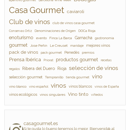
Casa Gourmet
caviaroli
Club de vinos
club de vinos casa gourmet
Denominaciones de Origen
DOCa Rioja
Conservas Ortiz
enoturismo
Garnacha
evento
Finca La Barca
gastronomía
gourmet
mejores vinos
Jose Peñín
Le Creuset
maridaje
pack de vinos
Penedès
pack gourmet
premios
Prensa Ibérica
productos gourmet
Priorat
recetas
selección de vinos
Ribera del Duero
Rioja
regalos
vino
selección gourmet
Tempranillo
tienda gourmet
vinos
vinos blancos
vino blanco
vino español
vinos de España
Vino tinto
vinos ecológicos
vinos singulares
viñedos
casagourmet.es
Si te gusta lo bueno tenemos lo mejor. Bienvenid@ al