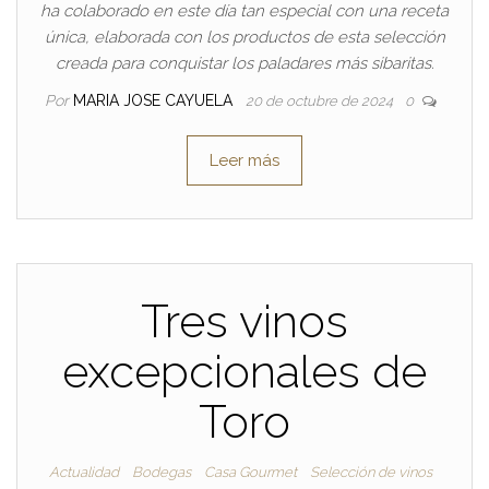
ha colaborado en este día tan especial con una receta
única, elaborada con los productos de esta selección
creada para conquistar los paladares más sibaritas.
Por
MARIA JOSE CAYUELA
20 de octubre de 2024
0
Leer más
Tres vinos
excepcionales de
Toro
Actualidad
Bodegas
Casa Gourmet
Selección de vinos