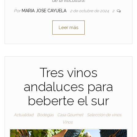
de la viticultura.
Por
MARIA JOSE CAYUELA
2 de octubre de 2024
2
Leer más
Tres vinos
andaluces para
beberte el sur
Actualidad
Bodegas
Casa Gourmet
Selección de vinos
Vinos