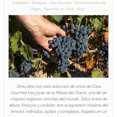
Actualidad
Bodegas
Casa Gourmet
Denominaciones de
Origen
Selección de vinos
Vinos
Descubre con esta selección de vinos de Casa
Gourmet tres joyas de la Ribera del Duero, una de las
mejores regiones vinícolas del mundo. Estos tintos de
altura, frescura y carácter, son la expresión máxima del
terruño, refinados, sutiles y complejos, forjados en un