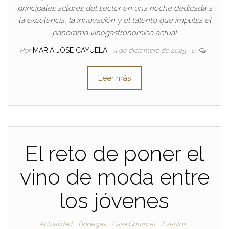
principales actores del sector en una noche dedicada a
la excelencia, la innovación y el talento que impulsa el
panorama vinogastronómico actual
Por
MARIA JOSE CAYUELA
4 de diciembre de 2025
0
Leer más
El reto de poner el
vino de moda entre
los jóvenes
Actualidad
Bodegas
Casa Gourmet
Eventos