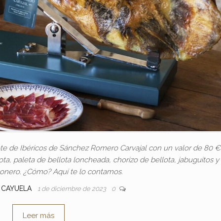
e de Ibéricos de Sánchez Romero Carvajal con un valor de 80 €
a, paleta de bellota loncheada, chorizo de bellota, jabuguitos y
monero. ¿Cómo? Aquí te lo contamos.
E CAYUELA
1 de diciembre de 2023
0
Leer más