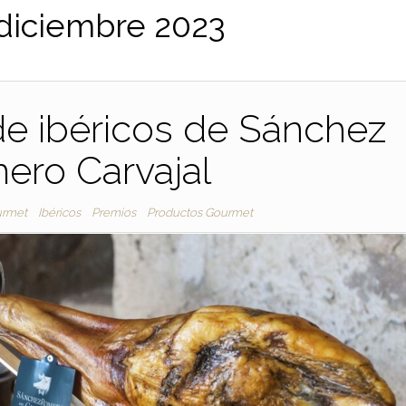
diciembre 2023
de ibéricos de Sánchez
ero Carvajal
urmet
Ibéricos
Premios
Productos Gourmet