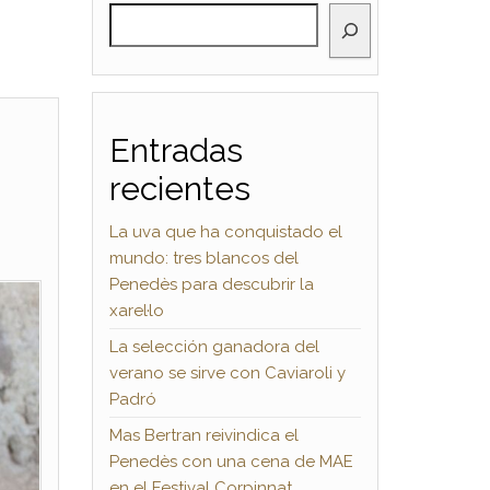
BUSCAR
Entradas
recientes
La uva que ha conquistado el
mundo: tres blancos del
Penedès para descubrir la
xarel·lo
La selección ganadora del
verano se sirve con Caviaroli y
Padró
Mas Bertran reivindica el
Penedès con una cena de MAE
en el Festival Corpinnat