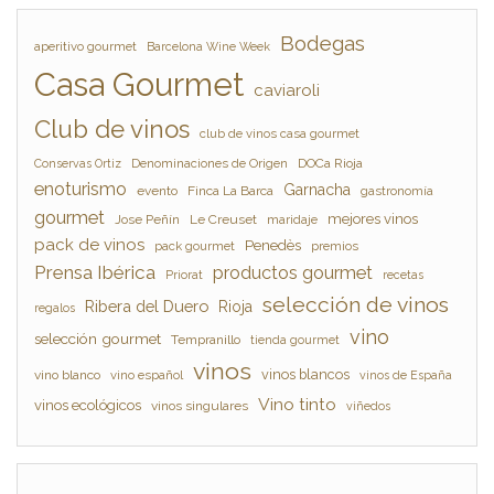
Bodegas
aperitivo gourmet
Barcelona Wine Week
Casa Gourmet
caviaroli
Club de vinos
club de vinos casa gourmet
Denominaciones de Origen
DOCa Rioja
Conservas Ortiz
enoturismo
Garnacha
evento
Finca La Barca
gastronomía
gourmet
mejores vinos
Jose Peñín
Le Creuset
maridaje
pack de vinos
Penedès
pack gourmet
premios
Prensa Ibérica
productos gourmet
Priorat
recetas
selección de vinos
Ribera del Duero
Rioja
regalos
vino
selección gourmet
Tempranillo
tienda gourmet
vinos
vinos blancos
vino blanco
vino español
vinos de España
Vino tinto
vinos ecológicos
vinos singulares
viñedos