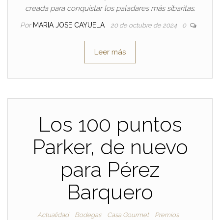
creada para conquistar los paladares más sibaritas.
Por
MARIA JOSE CAYUELA
20 de octubre de 2024
0
Leer más
Los 100 puntos
Parker, de nuevo
para Pérez
Barquero
Actualidad
Bodegas
Casa Gourmet
Premios