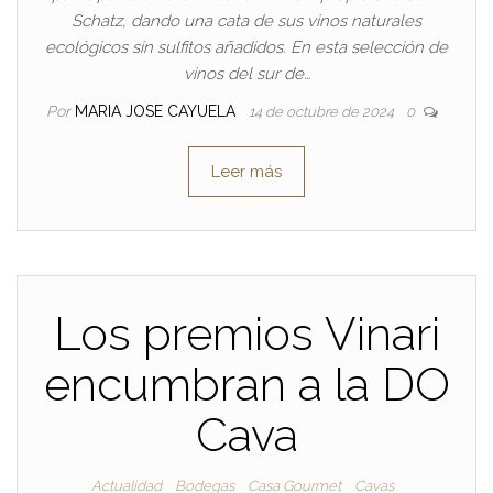
Schatz, dando una cata de sus vinos naturales
ecológicos sin sulfitos añadidos. En esta selección de
vinos del sur de…
Por
MARIA JOSE CAYUELA
14 de octubre de 2024
0
Leer más
Los premios Vinari
encumbran a la DO
Cava
Actualidad
Bodegas
Casa Gourmet
Cavas