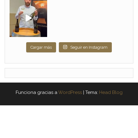
Cargar más
Seguir en Instagram
Funciona gracias a
WordPress
|
Tema:
Head Blog