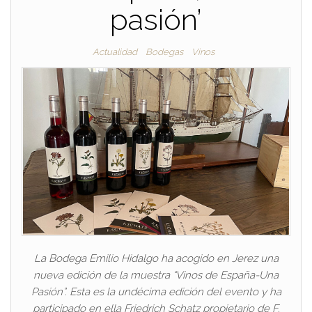
pasión’
Actualidad
Bodegas
Vinos
La Bodega Emilio Hidalgo ha acogido en Jerez una
nueva edición de la muestra “Vinos de España-Una
Pasión”. Esta es la undécima edición del evento y ha
participado en ella Friedrich Schatz propietario de F.