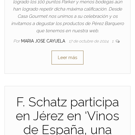
logrado los 100 puntos Parker y menos bodegas aún
han logrado repetir dicha máxima calificación. Desde
Casa Gourmet nos unimos a su celebración y os
invitamos a degustar los productos de Pérez Barquero
que tenemos en nuestra web.
Por
MARIA JOSE CAYUELA
17 de octubre de 2024
1
Leer más
F. Schatz participa
en Jérez en ‘Vinos
de España, una