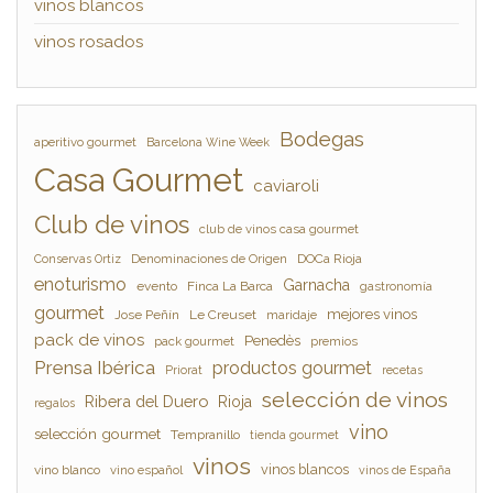
vinos blancos
vinos rosados
Bodegas
aperitivo gourmet
Barcelona Wine Week
Casa Gourmet
caviaroli
Club de vinos
club de vinos casa gourmet
Denominaciones de Origen
DOCa Rioja
Conservas Ortiz
enoturismo
Garnacha
evento
Finca La Barca
gastronomía
gourmet
mejores vinos
Jose Peñín
Le Creuset
maridaje
pack de vinos
Penedès
pack gourmet
premios
Prensa Ibérica
productos gourmet
Priorat
recetas
selección de vinos
Ribera del Duero
Rioja
regalos
vino
selección gourmet
Tempranillo
tienda gourmet
vinos
vinos blancos
vino blanco
vino español
vinos de España