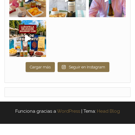
Cargar más
Seguir en Instagram
Funciona gracias a
WordPress
|
Tema:
Head Blog