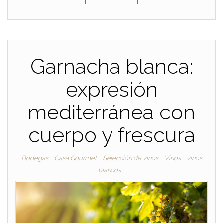
Garnacha blanca:
expresión
mediterránea con
cuerpo y frescura
Bodegas
Casa Gourmet
Selección de vinos
Vinos
vinos
blancos