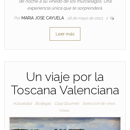
de noche a su viñedo de los murciélagos. Una
experiencia única que te sorprenderá.
Por
MARIA JOSE CAYUELA
26 de mayo de 2023
2
Leer más
Un viaje por la
Toscana Valenciana
Actualidad
Bodegas
Casa Gourmet
Selección de vinos
Vinos