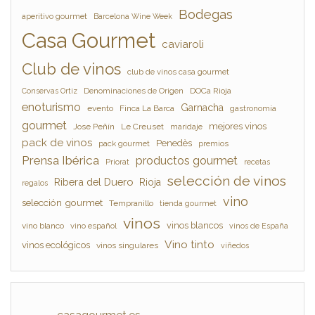
Bodegas
aperitivo gourmet
Barcelona Wine Week
Casa Gourmet
caviaroli
Club de vinos
club de vinos casa gourmet
Denominaciones de Origen
DOCa Rioja
Conservas Ortiz
enoturismo
Garnacha
evento
Finca La Barca
gastronomía
gourmet
mejores vinos
Jose Peñín
Le Creuset
maridaje
pack de vinos
Penedès
pack gourmet
premios
Prensa Ibérica
productos gourmet
Priorat
recetas
selección de vinos
Ribera del Duero
Rioja
regalos
vino
selección gourmet
Tempranillo
tienda gourmet
vinos
vinos blancos
vino blanco
vino español
vinos de España
Vino tinto
vinos ecológicos
vinos singulares
viñedos