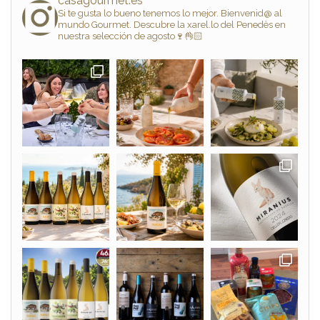
casagourmet.es
Si te gusta lo bueno tenemos lo mejor. Bienvenid@ al
mundo Gourmet. Descubre la xarel.lo del Penedès en
nuestra selección de agosto🍷👌🏻