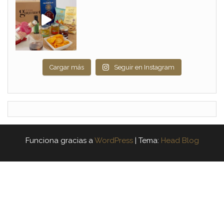
Cargar más
Seguir en Instagram
Funciona gracias a
WordPress
|
Tema:
Head Blog