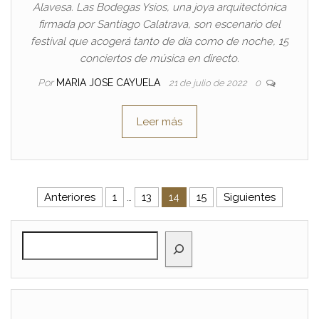
Alavesa. Las Bodegas Ysios, una joya arquitectónica
firmada por Santiago Calatrava, son escenario del
festival que acogerá tanto de día como de noche, 15
conciertos de música en directo.
Por
MARIA JOSE CAYUELA
21 de julio de 2022
0
Leer más
Paginación de entradas
Anteriores
1
…
13
14
15
Siguientes
BUSCAR