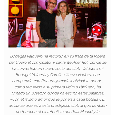
Bodegas Valduero ha recibido en su finca de la Ribera
del Duero al compositor y cantante Ariel Rot, donde se
ha convertido en nuevo socio del club “Valduero mi
Bodega”. Yolanda y Carolina García Viadero, han
compartido con Rot una jornada inolvidable donde,
como recuerdo a su primera visita a Valduero, ha
firmado un botellón donde ha escrito estas palabras:
«Con el mismo amor que le ponéis a cada botella». El
artista se une así a este prestigioso club al que también
pertenecen el ex futbolista del Real Madrid y la