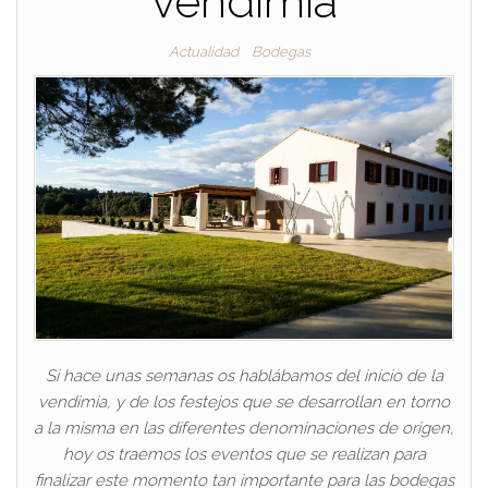
vendimia
Actualidad
Bodegas
Si hace unas semanas os hablábamos del inicio de la
vendimia, y de los festejos que se desarrollan en torno
a la misma en las diferentes denominaciones de origen,
hoy os traemos los eventos que se realizan para
finalizar este momento tan importante para las bodegas