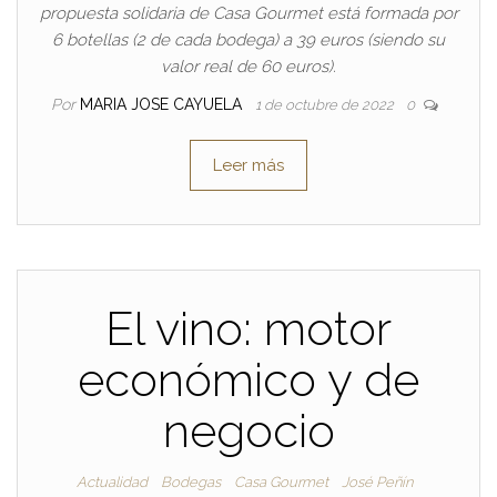
propuesta solidaria de Casa Gourmet está formada por
6 botellas (2 de cada bodega) a 39 euros (siendo su
valor real de 60 euros).
Por
MARIA JOSE CAYUELA
1 de octubre de 2022
0
Leer más
El vino: motor
económico y de
negocio
Actualidad
Bodegas
Casa Gourmet
José Peñín