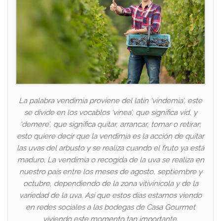
La palabra vendimia proviene del latín ‘vindemia’, este
se divide en los vocablos ‘vinea’, que significa vid, y
‘demere’, que significa quitar, arrancar, tomar o retirar;
esto quiere decir que la vendimia es la acción de quitar
las uvas del arbusto y se realiza cuando el fruto ya está
maduro. La vendimia o recogida de la uva se realiza en
nuestro país entre los meses de agosto, septiembre y
octubre, dependiendo de la zona vitivinícola y de la
variedad de la uva. Así que estos días estamos viendo
en redes sociales a las bodegas de Casa Gourmet
viviendo este momento tan importante.