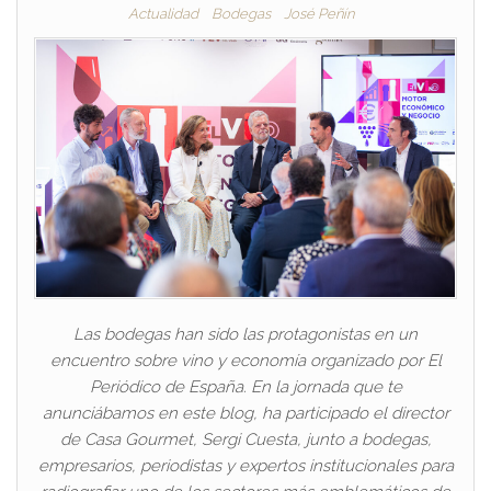
Actualidad
Bodegas
José Peñín
Las bodegas han sido las protagonistas en un
encuentro sobre vino y economía organizado por El
Periódico de España. En la jornada que te
anunciábamos en este blog, ha participado el director
de Casa Gourmet, Sergi Cuesta, junto a bodegas,
empresarios, periodistas y expertos institucionales para