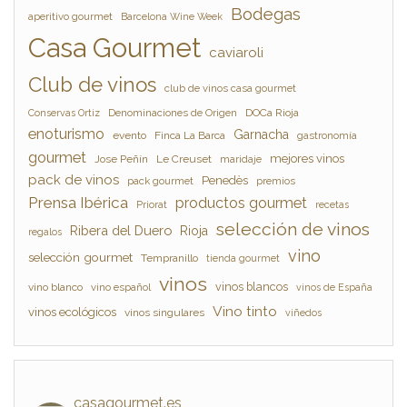
Bodegas
aperitivo gourmet
Barcelona Wine Week
Casa Gourmet
caviaroli
Club de vinos
club de vinos casa gourmet
Denominaciones de Origen
DOCa Rioja
Conservas Ortiz
enoturismo
Garnacha
evento
Finca La Barca
gastronomía
gourmet
mejores vinos
Jose Peñín
Le Creuset
maridaje
pack de vinos
Penedès
pack gourmet
premios
Prensa Ibérica
productos gourmet
Priorat
recetas
selección de vinos
Ribera del Duero
Rioja
regalos
vino
selección gourmet
Tempranillo
tienda gourmet
vinos
vinos blancos
vino blanco
vino español
vinos de España
Vino tinto
vinos ecológicos
vinos singulares
viñedos
casagourmet.es