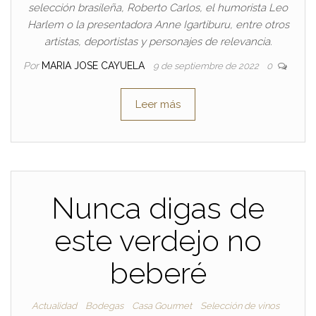
selección brasileña, Roberto Carlos, el humorista Leo
Harlem o la presentadora Anne Igartiburu, entre otros
artistas, deportistas y personajes de relevancia.
Por
MARIA JOSE CAYUELA
9 de septiembre de 2022
0
Leer más
Nunca digas de
este verdejo no
beberé
Actualidad
Bodegas
Casa Gourmet
Selección de vinos