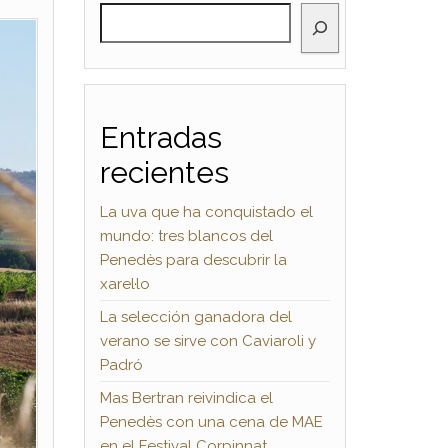
BUSCAR
Entradas
recientes
La uva que ha conquistado el
mundo: tres blancos del
Penedès para descubrir la
xarel·lo
La selección ganadora del
verano se sirve con Caviaroli y
Padró
Mas Bertran reivindica el
Penedès con una cena de MAE
en el Festival Corpinnat