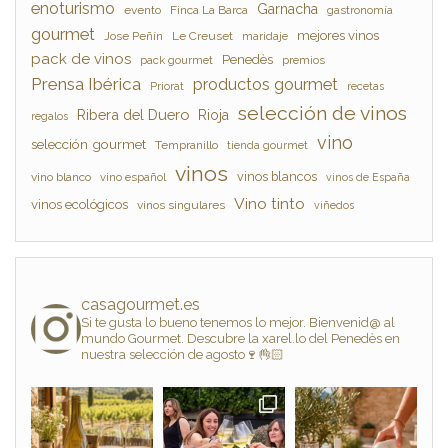
enoturismo
Garnacha
evento
Finca La Barca
gastronomía
gourmet
mejores vinos
Jose Peñín
Le Creuset
maridaje
pack de vinos
Penedès
pack gourmet
premios
Prensa Ibérica
productos gourmet
Priorat
recetas
selección de vinos
Ribera del Duero
Rioja
regalos
vino
selección gourmet
Tempranillo
tienda gourmet
vinos
vinos blancos
vino blanco
vino español
vinos de España
Vino tinto
vinos ecológicos
vinos singulares
viñedos
casagourmet.es
Si te gusta lo bueno tenemos lo mejor. Bienvenid@ al
mundo Gourmet. Descubre la xarel.lo del Penedès en
nuestra selección de agosto🍷👌🏻