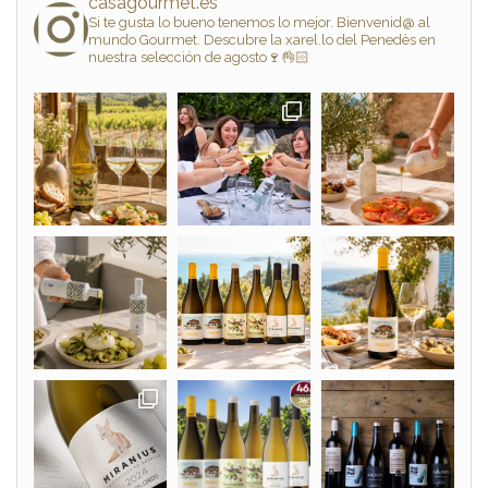
casagourmet.es
Si te gusta lo bueno tenemos lo mejor. Bienvenid@ al
mundo Gourmet. Descubre la xarel.lo del Penedès en
nuestra selección de agosto🍷👌🏻