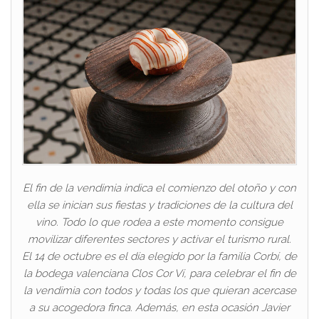
El fin de la vendimia indica el comienzo del otoño y con
ella se inician sus fiestas y tradiciones de la cultura del
vino. Todo lo que rodea a este momento consigue
movilizar diferentes sectores y activar el turismo rural.
El 14 de octubre es el día elegido por la familia Corbí, de
la bodega valenciana Clos Cor Ví, para celebrar el fin de
la vendimia con todos y todas los que quieran acercase
a su acogedora finca. Además, en esta ocasión Javier