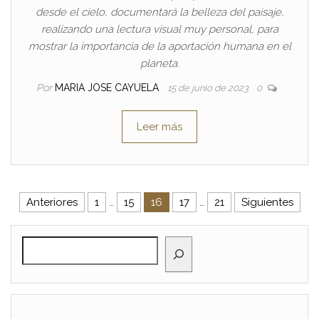
desde el cielo, documentará la belleza del paisaje,
realizando una lectura visual muy personal, para
mostrar la importancia de la aportación humana en el
planeta.
Por
MARIA JOSE CAYUELA
15 de junio de 2023
0
Leer más
Paginación de entradas
Anteriores
1
…
15
16
17
…
21
Siguientes
BUSCAR