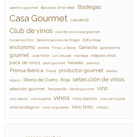
Bodegas
aperitivo gourmet
Barcelona Wine Week
Casa Gourmet
caviaroli
Club de vinos
club de vinos casa gourmet
Denominaciones de Origen
DOCa Rioja
Conservas Ortiz
enoturismo
Garnacha
evento
Finca La Barca
gastronomía
gourmet
mejores vinos
Jose Peñín
Le Creuset
maridaje
pack de vinos
Penedès
pack gourmet
premios
Prensa Ibérica
productos gourmet
Priorat
recetas
selección de vinos
Ribera del Duero
Rioja
regalos
vino
selección gourmet
Tempranillo
tienda gourmet
vinos
vinos blancos
vino blanco
vino español
vinos de España
Vino tinto
vinos ecológicos
vinos singulares
viñedos