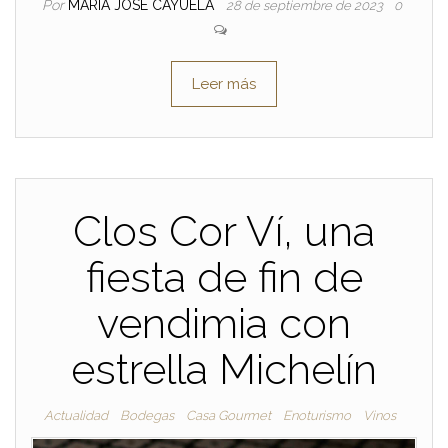
Por
MARIA JOSE CAYUELA
28 de septiembre de 2023
0
Leer más
Clos Cor Ví, una
fiesta de fin de
vendimia con
estrella Michelín
Actualidad
Bodegas
Casa Gourmet
Enoturismo
Vinos