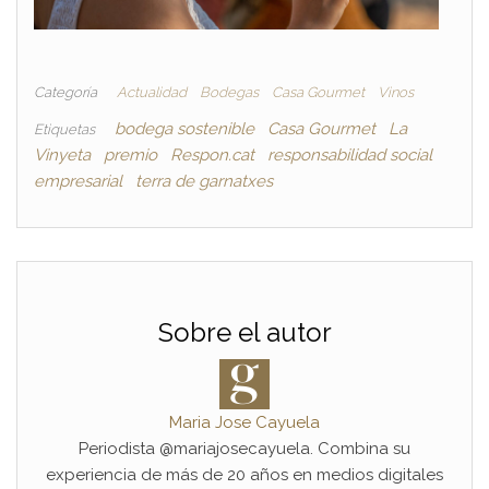
Categoría
Actualidad
Bodegas
Casa Gourmet
Vinos
bodega sostenible
Casa Gourmet
La
Etiquetas
Vinyeta
premio
Respon.cat
responsabilidad social
empresarial
terra de garnatxes
Sobre el autor
Maria Jose Cayuela
Periodista @mariajosecayuela. Combina su
experiencia de más de 20 años en medios digitales