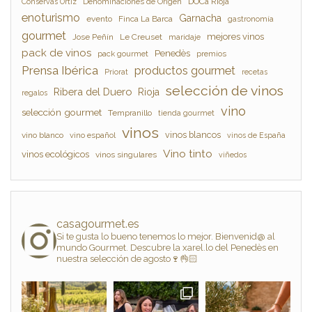
Denominaciones de Origen
DOCa Rioja
Conservas Ortiz
enoturismo
Garnacha
evento
Finca La Barca
gastronomía
gourmet
mejores vinos
Jose Peñín
Le Creuset
maridaje
pack de vinos
Penedès
pack gourmet
premios
Prensa Ibérica
productos gourmet
Priorat
recetas
selección de vinos
Ribera del Duero
Rioja
regalos
vino
selección gourmet
Tempranillo
tienda gourmet
vinos
vinos blancos
vino blanco
vino español
vinos de España
Vino tinto
vinos ecológicos
vinos singulares
viñedos
casagourmet.es
Si te gusta lo bueno tenemos lo mejor. Bienvenid@ al
mundo Gourmet. Descubre la xarel.lo del Penedès en
nuestra selección de agosto🍷👌🏻