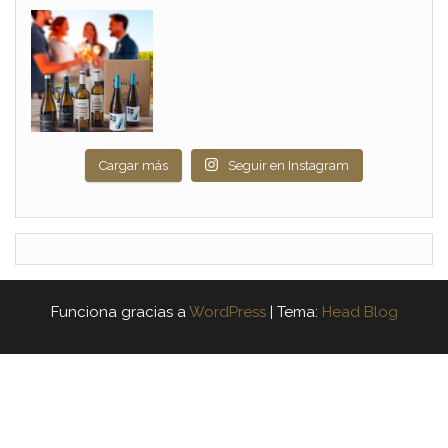
Cargar más
Seguir en Instagram
Funciona gracias a
WordPress
|
Tema:
Head Blog