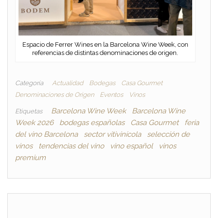
Espacio de Ferrer Wines en la Barcelona Wine Week, con
referencias de distintas denominaciones de origen.
Categoría
Actualidad
Bodegas
Casa Gourmet
Denominaciones de Origen
Eventos
Vinos
Barcelona Wine Week
Barcelona Wine
Etiquetas
Week 2026
bodegas españolas
Casa Gourmet
feria
del vino Barcelona
sector vitivinícola
selección de
vinos
tendencias del vino
vino español
vinos
premium