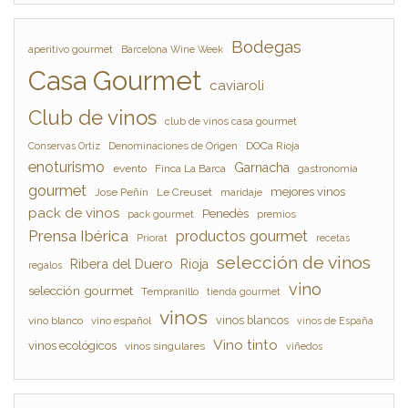
Bodegas
aperitivo gourmet
Barcelona Wine Week
Casa Gourmet
caviaroli
Club de vinos
club de vinos casa gourmet
Denominaciones de Origen
DOCa Rioja
Conservas Ortiz
enoturismo
Garnacha
evento
Finca La Barca
gastronomía
gourmet
mejores vinos
Jose Peñín
Le Creuset
maridaje
pack de vinos
Penedès
pack gourmet
premios
Prensa Ibérica
productos gourmet
Priorat
recetas
selección de vinos
Ribera del Duero
Rioja
regalos
vino
selección gourmet
Tempranillo
tienda gourmet
vinos
vinos blancos
vino blanco
vino español
vinos de España
Vino tinto
vinos ecológicos
vinos singulares
viñedos