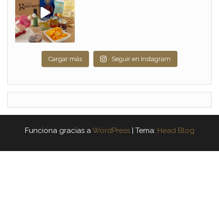
Cargar más
Seguir en Instagram
Funciona gracias a
WordPress
|
Tema:
Head Blog