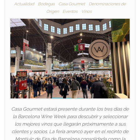
Actualidad
Bodegas
Casa Gourmet
Denominaciones de
Origen
Eventos
Vinos
Casa Gourmet estará presente durante los tres días de
la Barcelona Wine Week para descubrir y seleccionar
los mejores vinos que llegarán próximamente a sus
clientes y socios. La feria arrancó ayer en el recinto de
Montjuïc de Fira de Barcelona consolidada como la