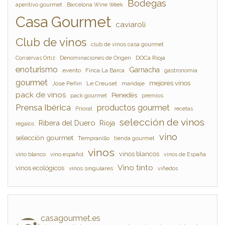
Bodegas
aperitivo gourmet
Barcelona Wine Week
Casa Gourmet
caviaroli
Club de vinos
club de vinos casa gourmet
Denominaciones de Origen
DOCa Rioja
Conservas Ortiz
enoturismo
Garnacha
evento
Finca La Barca
gastronomía
gourmet
mejores vinos
Jose Peñín
Le Creuset
maridaje
pack de vinos
Penedès
pack gourmet
premios
Prensa Ibérica
productos gourmet
Priorat
recetas
selección de vinos
Ribera del Duero
Rioja
regalos
vino
selección gourmet
Tempranillo
tienda gourmet
vinos
vinos blancos
vino blanco
vino español
vinos de España
Vino tinto
vinos ecológicos
vinos singulares
viñedos
casagourmet.es