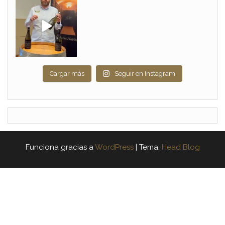
Cargar más
Seguir en Instagram
Funciona gracias a
WordPress
|
Tema:
Head Blog