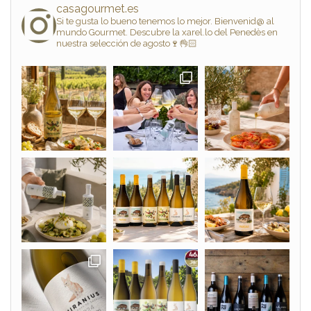
casagourmet.es
Si te gusta lo bueno tenemos lo mejor. Bienvenid@ al
mundo Gourmet. Descubre la xarel.lo del Penedès en
nuestra selección de agosto🍷👌🏻