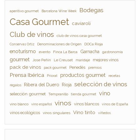
Bodegas
aperitivo gourmet
Barcelona Wine Week
Casa Gourmet
caviaroli
Club de vinos
club de vinos casa gourmet
Denominaciones de Origen
DOCa Rioja
Conservas Ortiz
enoturismo
Garnacha
evento
Finca La Barca
gastronomía
gourmet
mejores vinos
Jose Peñín
Le Creuset
maridaje
pack de vinos
Penedès
pack gourmet
premios
Prensa Ibérica
productos gourmet
Priorat
recetas
selección de vinos
Ribera del Duero
Rioja
regalos
vino
selección gourmet
Tempranillo
tienda gourmet
vinos
vinos blancos
vino blanco
vino español
vinos de España
Vino tinto
vinos ecológicos
vinos singulares
viñedos