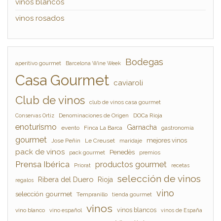
vinos blancos
vinos rosados
Bodegas
aperitivo gourmet
Barcelona Wine Week
Casa Gourmet
caviaroli
Club de vinos
club de vinos casa gourmet
Denominaciones de Origen
DOCa Rioja
Conservas Ortiz
enoturismo
Garnacha
evento
Finca La Barca
gastronomía
gourmet
mejores vinos
Jose Peñín
Le Creuset
maridaje
pack de vinos
Penedès
pack gourmet
premios
Prensa Ibérica
productos gourmet
Priorat
recetas
selección de vinos
Ribera del Duero
Rioja
regalos
vino
selección gourmet
Tempranillo
tienda gourmet
vinos
vinos blancos
vino blanco
vino español
vinos de España