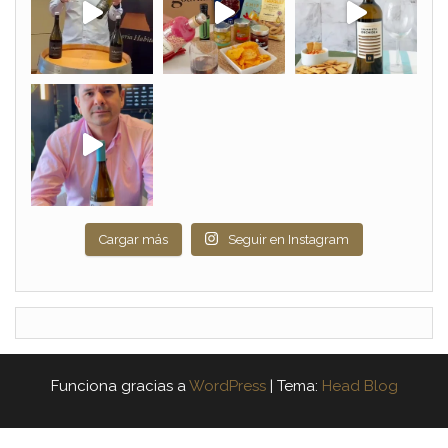
Cargar más
Seguir en Instagram
Funciona gracias a
WordPress
|
Tema:
Head Blog