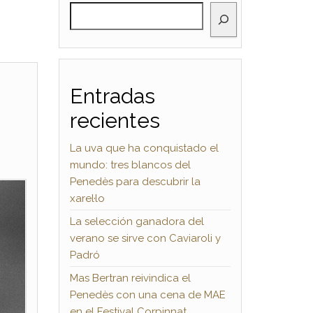
BUSCAR
Entradas
recientes
La uva que ha conquistado el
mundo: tres blancos del
Penedès para descubrir la
xarel·lo
La selección ganadora del
verano se sirve con Caviaroli y
Padró
Mas Bertran reivindica el
Penedès con una cena de MAE
en el Festival Corpinnat