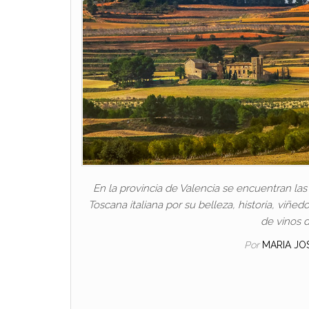
En la provincia de Valencia se encuentran las
Toscana italiana por su belleza, historia, viñe
de vinos 
Por
MARIA JO