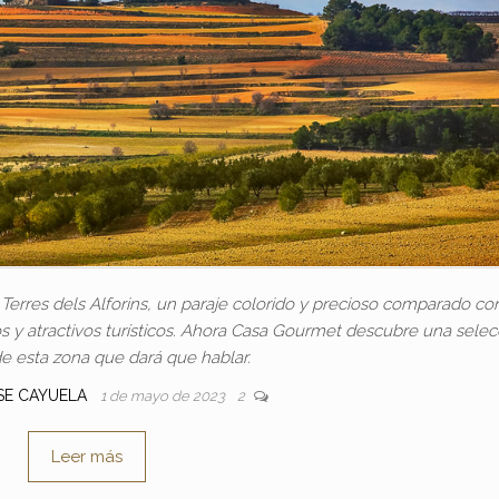
 Terres dels Alforins, un paraje colorido y precioso comparado con
dos y atractivos turísticos. Ahora Casa Gourmet descubre una sele
de esta zona que dará que hablar.
SE CAYUELA
1 de mayo de 2023
2
Leer más