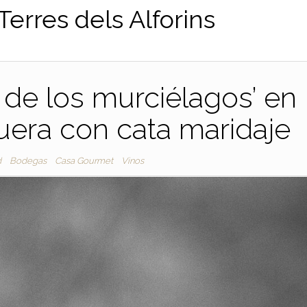
Terres dels Alforins
 de los murciélagos’ en
era con cata maridaje
d
Bodegas
Casa Gourmet
Vinos