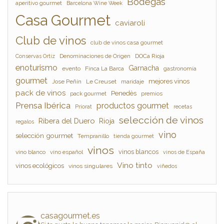
Bodegas
aperitivo gourmet
Barcelona Wine Week
Casa Gourmet
caviaroli
Club de vinos
club de vinos casa gourmet
Denominaciones de Origen
DOCa Rioja
Conservas Ortiz
enoturismo
Garnacha
evento
Finca La Barca
gastronomía
gourmet
mejores vinos
Jose Peñín
Le Creuset
maridaje
pack de vinos
Penedès
pack gourmet
premios
Prensa Ibérica
productos gourmet
Priorat
recetas
selección de vinos
Ribera del Duero
Rioja
regalos
vino
selección gourmet
Tempranillo
tienda gourmet
vinos
vinos blancos
vino blanco
vino español
vinos de España
Vino tinto
vinos ecológicos
vinos singulares
viñedos
casagourmet.es