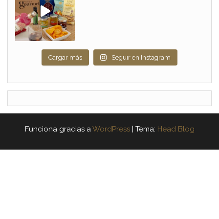
Cargar más
Seguir en Instagram
Funciona gracias a
WordPress
|
Tema:
Head Blog