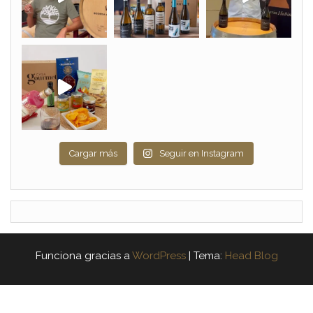
Cargar más
Seguir en Instagram
Funciona gracias a
WordPress
|
Tema:
Head Blog