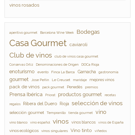
vinos rosados
Bodegas
aperitivo gourmet
Barcelona Wine Week
Casa Gourmet
caviaroli
Club de vinos
club de vinos casa gourmet
Denominaciones de Origen
DOCa Rioja
Conservas Ortiz
enoturismo
Garnacha
evento
Finca La Barca
gastronomía
gourmet
mejores vinos
Jose Peñín
Le Creuset
maridaje
pack de vinos
Penedès
pack gourmet
premios
Prensa Ibérica
productos gourmet
Priorat
recetas
selección de vinos
Ribera del Duero
Rioja
regalos
vino
selección gourmet
Tempranillo
tienda gourmet
vinos
vinos blancos
vino blanco
vino español
vinos de España
Vino tinto
vinos ecológicos
vinos singulares
viñedos