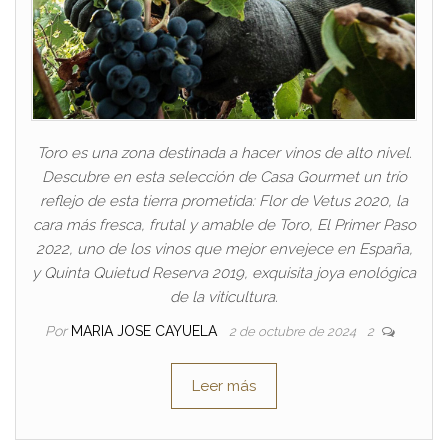
Toro es una zona destinada a hacer vinos de alto nivel.
Descubre en esta selección de Casa Gourmet un trío
reflejo de esta tierra prometida: Flor de Vetus 2020, la
cara más fresca, frutal y amable de Toro, El Primer Paso
2022, uno de los vinos que mejor envejece en España,
y Quinta Quietud Reserva 2019, exquisita joya enológica
de la viticultura.
Por
MARIA JOSE CAYUELA
2 de octubre de 2024
2
Leer más