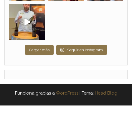
Cargar más
Seguir en Instagram
Funciona gracias a
WordPress
|
Tema:
Head Blog