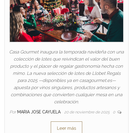
Casa Gourmet inaugura la temporada navideña con una
colección de lotes que reivindican el valor del buen
producto y el placer de regalar gastronomía hecha con
mimo. La nueva selección de lotes de Llobet Regals
para 2025 —disponibles ya en casagourmet.es—
apuesta por vinos singulares, productos artesanos y
combinaciones que convierten cualquier mesa en una
celebración.
Por
MARIA JOSE CAYUELA
20 de noviembre de 2025
0
Leer más