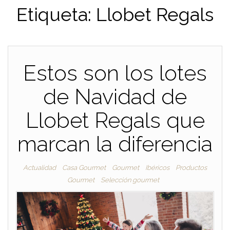
Etiqueta:
Llobet Regals
Estos son los lotes
de Navidad de
Llobet Regals que
marcan la diferencia
Actualidad
Casa Gourmet
Gourmet
Ibéricos
Productos
Gourmet
Selección gourmet