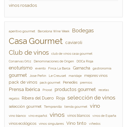
vinos rosados
Bodegas
aperitivo gourmet
Barcelona Wine Week
Casa Gourmet
caviaroli
Club de vinos
club de vinos casa gourmet
Denominaciones de Origen
DOCa Rioja
Conservas Ortiz
enoturismo
Garnacha
evento
Finca La Barca
gastronomía
gourmet
mejores vinos
Jose Peñín
Le Creuset
maridaje
pack de vinos
Penedès
pack gourmet
premios
Prensa Ibérica
productos gourmet
Priorat
recetas
selección de vinos
Ribera del Duero
Rioja
regalos
vino
selección gourmet
Tempranillo
tienda gourmet
vinos
vinos blancos
vino blanco
vino español
vinos de España
Vino tinto
vinos ecológicos
vinos singulares
viñedos