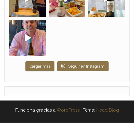
Cargar más
Seguir en Instagram
Funciona gracias a
WordPress
|
Tema:
Head Blog