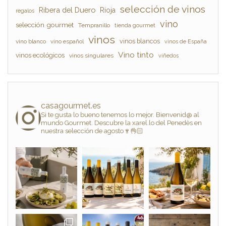
selección de vinos
Ribera del Duero
Rioja
regalos
vino
selección gourmet
Tempranillo
tienda gourmet
vinos
vinos blancos
vino blanco
vino español
vinos de España
Vino tinto
vinos ecológicos
vinos singulares
viñedos
casagourmet.es
Si te gusta lo bueno tenemos lo mejor. Bienvenid@ al
mundo Gourmet. Descubre la xarel.lo del Penedès en
nuestra selección de agosto🍷👌🏻