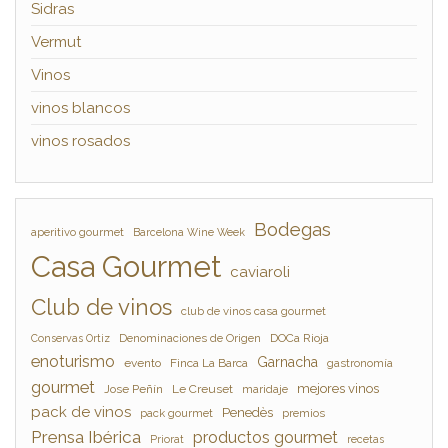
Sidras
Vermut
Vinos
vinos blancos
vinos rosados
Bodegas
aperitivo gourmet
Barcelona Wine Week
Casa Gourmet
caviaroli
Club de vinos
club de vinos casa gourmet
Denominaciones de Origen
DOCa Rioja
Conservas Ortiz
enoturismo
Garnacha
evento
Finca La Barca
gastronomía
gourmet
mejores vinos
Jose Peñín
Le Creuset
maridaje
pack de vinos
Penedès
pack gourmet
premios
Prensa Ibérica
productos gourmet
Priorat
recetas