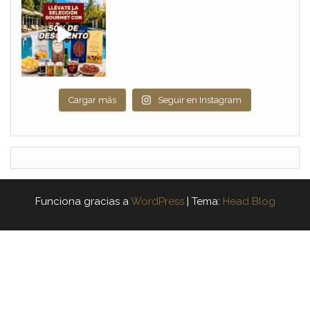
Cargar más
Seguir en Instagram
Funciona gracias a
WordPress
|
Tema:
Head Blog