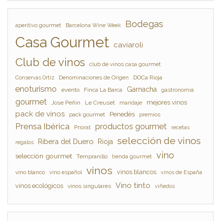
Bodegas
aperitivo gourmet
Barcelona Wine Week
Casa Gourmet
caviaroli
Club de vinos
club de vinos casa gourmet
Denominaciones de Origen
DOCa Rioja
Conservas Ortiz
enoturismo
Garnacha
evento
Finca La Barca
gastronomía
gourmet
mejores vinos
Jose Peñín
Le Creuset
maridaje
pack de vinos
Penedès
pack gourmet
premios
Prensa Ibérica
productos gourmet
Priorat
recetas
selección de vinos
Ribera del Duero
Rioja
regalos
vino
selección gourmet
Tempranillo
tienda gourmet
vinos
vinos blancos
vino blanco
vino español
vinos de España
Vino tinto
vinos ecológicos
vinos singulares
viñedos