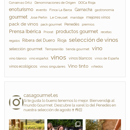
Denominaciones de Origen
DOCa Rioja
Conservas Ortiz
enoturismo
Garnacha
evento
Finca La Barca
gastronomía
gourmet
mejores vinos
Jose Peñín
Le Creuset
maridaje
pack de vinos
Penedès
pack gourmet
premios
Prensa Ibérica
productos gourmet
Priorat
recetas
selección de vinos
Ribera del Duero
Rioja
regalos
vino
selección gourmet
Tempranillo
tienda gourmet
vinos
vinos blancos
vino blanco
vino español
vinos de España
Vino tinto
vinos ecológicos
vinos singulares
viñedos
casagourmet.es
Si te gusta lo bueno tenemos lo mejor. Bienvenid@ al
mundo Gourmet. Descubre la xarel.lo del Penedès en
nuestra selección de agosto🍷👌🏻