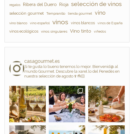
selección de vinos
Ribera del Duero
Rioja
regalos
vino
selección gourmet
Tempranillo
tienda gourmet
vinos
vinos blancos
vino blanco
vino español
vinos de España
Vino tinto
vinos ecológicos
vinos singulares
viñedos
casagourmet.es
Si te gusta lo bueno tenemos lo mejor. Bienvenid@ al
mundo Gourmet. Descubre la xarel.lo del Penedès en
nuestra selección de agosto🍷👌🏻