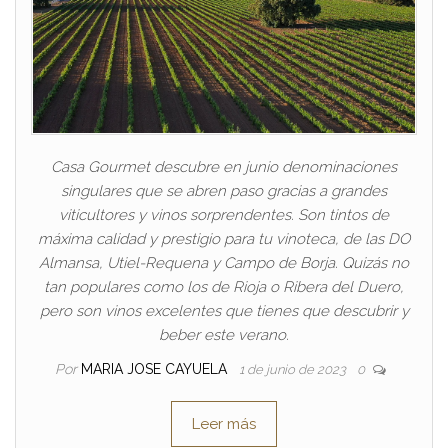
Casa Gourmet descubre en junio denominaciones
singulares que se abren paso gracias a grandes
viticultores y vinos sorprendentes. Son tintos de
máxima calidad y prestigio para tu vinoteca, de las DO
Almansa, Utiel-Requena y Campo de Borja. Quizás no
tan populares como los de Rioja o Ribera del Duero,
pero son vinos excelentes que tienes que descubrir y
beber este verano.
Por
MARIA JOSE CAYUELA
1 de junio de 2023
0
Leer más