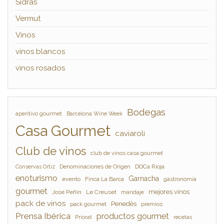
Sidras
Vermut
Vinos
vinos blancos
vinos rosados
Bodegas
aperitivo gourmet
Barcelona Wine Week
Casa Gourmet
caviaroli
Club de vinos
club de vinos casa gourmet
Denominaciones de Origen
DOCa Rioja
Conservas Ortiz
enoturismo
Garnacha
evento
Finca La Barca
gastronomía
gourmet
mejores vinos
Jose Peñín
Le Creuset
maridaje
pack de vinos
Penedès
pack gourmet
premios
Prensa Ibérica
productos gourmet
Priorat
recetas