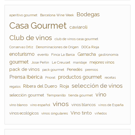
Bodegas
aperitivo gourmet
Barcelona Wine Week
Casa Gourmet
caviaroli
Club de vinos
club de vinos casa gourmet
Denominaciones de Origen
DOCa Rioja
Conservas Ortiz
enoturismo
Garnacha
evento
Finca La Barca
gastronomía
gourmet
mejores vinos
Jose Peñín
Le Creuset
maridaje
pack de vinos
Penedès
pack gourmet
premios
Prensa Ibérica
productos gourmet
Priorat
recetas
selección de vinos
Ribera del Duero
Rioja
regalos
vino
selección gourmet
Tempranillo
tienda gourmet
vinos
vinos blancos
vino blanco
vino español
vinos de España
Vino tinto
vinos ecológicos
vinos singulares
viñedos