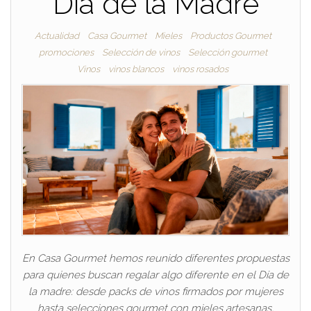
Día de la Madre
Actualidad
Casa Gourmet
Mieles
Productos Gourmet
promociones
Selección de vinos
Selección gourmet
Vinos
vinos blancos
vinos rosados
En Casa Gourmet hemos reunido diferentes propuestas
para quienes buscan regalar algo diferente en el Día de
la madre: desde packs de vinos firmados por mujeres
hasta selecciones gourmet con mieles artesanas,