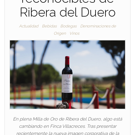
Ribera del Duero
Actualidad
Bebidas
Bodegas
Denominaciones de
Origen
Vinos
En plena Milla de Oro de Ribera del Duero, algo está
cambiando en Finca Villacreces. Tras presentar
recientemente la nueva imagen corporativa de la