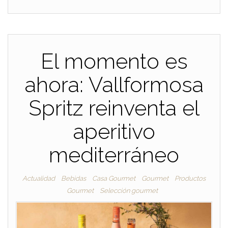
El momento es
ahora: Vallformosa
Spritz reinventa el
aperitivo
mediterráneo
Actualidad
Bebidas
Casa Gourmet
Gourmet
Productos
Gourmet
Selección gourmet