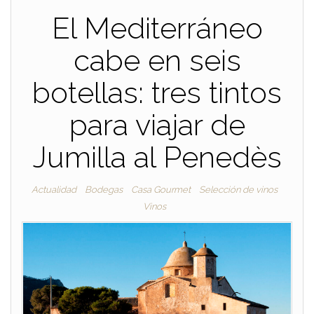
El Mediterráneo
cabe en seis
botellas: tres tintos
para viajar de
Jumilla al Penedès
Actualidad
Bodegas
Casa Gourmet
Selección de vinos
Vinos