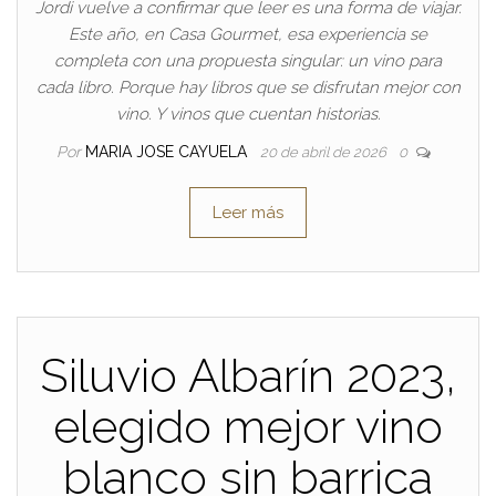
Jordi vuelve a confirmar que leer es una forma de viajar.
Este año, en Casa Gourmet, esa experiencia se
completa con una propuesta singular: un vino para
cada libro. Porque hay libros que se disfrutan mejor con
vino. Y vinos que cuentan historias.
Por
MARIA JOSE CAYUELA
20 de abril de 2026
0
Leer más
Siluvio Albarín 2023,
elegido mejor vino
blanco sin barrica