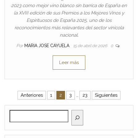
2023 como mejor vino blanco sin barrica de España en
la XVIII edición de sus Premios a los Mejores Vinos y
Espirituosos de España 2025, uno de los
reconocimientos más relevantes del sector vinícola
nacional.
Por
MARIA JOSE CAYUELA
15 de abril de 2026
0
Leer más
Paginación de entradas
Anteriores
1
2
3
…
23
Siguientes
BUSCAR