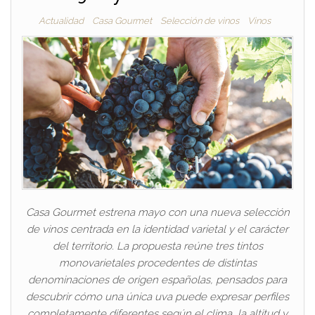
Actualidad
Casa Gourmet
Selección de vinos
Vinos
Casa Gourmet estrena mayo con una nueva selección
de vinos centrada en la identidad varietal y el carácter
del territorio. La propuesta reúne tres tintos
monovarietales procedentes de distintas
denominaciones de origen españolas, pensados para
descubrir cómo una única uva puede expresar perfiles
completamente diferentes según el clima, la altitud y