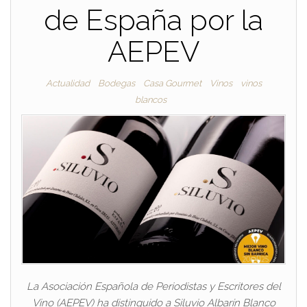
de España por la
AEPEV
Actualidad
Bodegas
Casa Gourmet
Vinos
vinos
blancos
La Asociación Española de Periodistas y Escritores del
Vino (AEPEV) ha distinguido a Siluvio Albarín Blanco