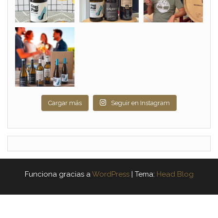
Cargar más
Seguir en Instagram
Funciona gracias a
WordPress
|
Tema:
Head Blog