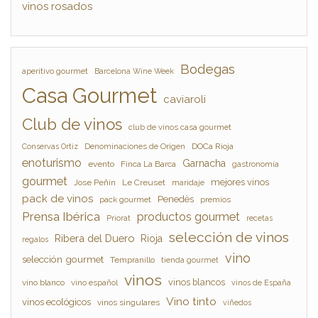
vinos rosados
Bodegas
aperitivo gourmet
Barcelona Wine Week
Casa Gourmet
caviaroli
Club de vinos
club de vinos casa gourmet
Denominaciones de Origen
DOCa Rioja
Conservas Ortiz
enoturismo
Garnacha
evento
Finca La Barca
gastronomía
gourmet
mejores vinos
Jose Peñín
Le Creuset
maridaje
pack de vinos
Penedès
pack gourmet
premios
Prensa Ibérica
productos gourmet
Priorat
recetas
selección de vinos
Ribera del Duero
Rioja
regalos
vino
selección gourmet
Tempranillo
tienda gourmet
vinos
vinos blancos
vino blanco
vino español
vinos de España
Vino tinto
vinos ecológicos
vinos singulares
viñedos