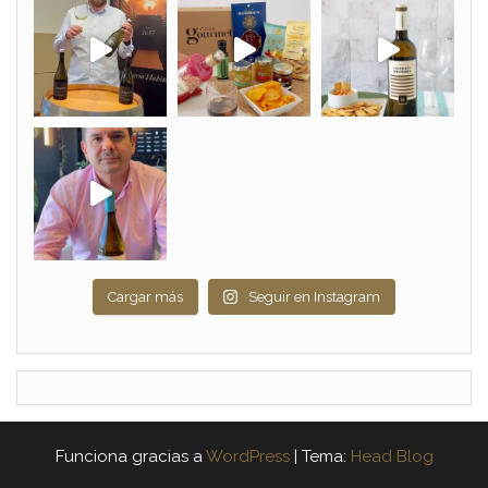
Cargar más
Seguir en Instagram
Funciona gracias a
WordPress
|
Tema:
Head Blog