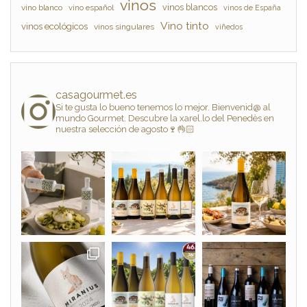
vinos
vinos blancos
vino blanco
vino español
vinos de España
Vino tinto
vinos ecológicos
vinos singulares
viñedos
casagourmet.es
Si te gusta lo bueno tenemos lo mejor. Bienvenid@ al
mundo Gourmet. Descubre la xarel.lo del Penedès en
nuestra selección de agosto🍷👌🏻