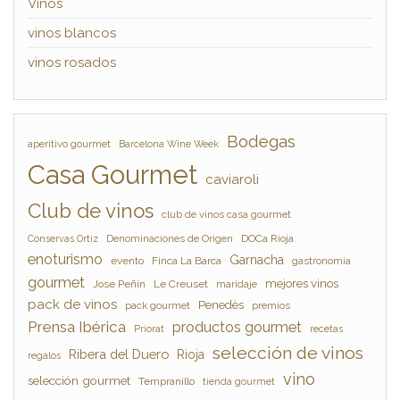
Vinos
vinos blancos
vinos rosados
Bodegas
aperitivo gourmet
Barcelona Wine Week
Casa Gourmet
caviaroli
Club de vinos
club de vinos casa gourmet
Denominaciones de Origen
DOCa Rioja
Conservas Ortiz
enoturismo
Garnacha
evento
Finca La Barca
gastronomía
gourmet
mejores vinos
Jose Peñín
Le Creuset
maridaje
pack de vinos
Penedès
pack gourmet
premios
Prensa Ibérica
productos gourmet
Priorat
recetas
selección de vinos
Ribera del Duero
Rioja
regalos
vino
selección gourmet
Tempranillo
tienda gourmet