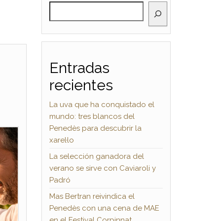
BUSCAR
Entradas
recientes
La uva que ha conquistado el
mundo: tres blancos del
Penedès para descubrir la
xarel·lo
La selección ganadora del
verano se sirve con Caviaroli y
Padró
Mas Bertran reivindica el
Penedès con una cena de MAE
en el Festival Corpinnat