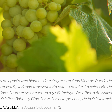
s de agosto tres blancos de categoría: un Gran Vino de Rueda de
n verdil, variedad redescubierta para tu deleite. La selección de
 Casa Gourmet se encuentra a 54 €. Incluye: De Alberto 80 Aniver
DO Rías Baixas, y Clos Cor Ví Corsalvatge 2022, de la DO Valencia
SE CAYUELA
1 de agosto de 2024
0