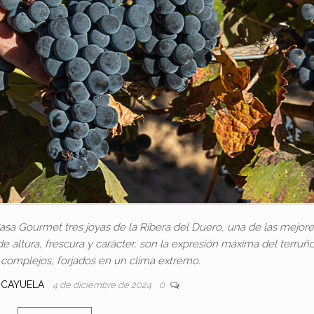
sa Gourmet tres joyas de la Ribera del Duero, una de las mejore
e altura, frescura y carácter, son la expresión máxima del terruño
y complejos, forjados en un clima extremo.
E CAYUELA
4 de diciembre de 2024
0