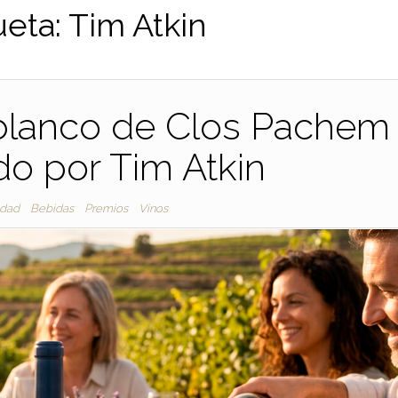
ueta:
Tim Atkin
 blanco de Clos Pachem
o por Tim Atkin
idad
Bebidas
Premios
Vinos