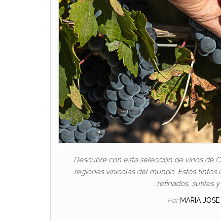
Descubre con esta selección de vinos de Ca
regiones vinícolas del mundo. Estos tintos d
refinados, sutiles 
Por
MARIA JOS