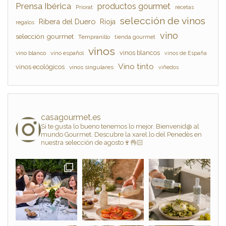
Prensa Ibérica
productos gourmet
Priorat
recetas
selección de vinos
Ribera del Duero
Rioja
regalos
vino
selección gourmet
Tempranillo
tienda gourmet
vinos
vinos blancos
vino blanco
vino español
vinos de España
Vino tinto
vinos ecológicos
vinos singulares
viñedos
casagourmet.es
Si te gusta lo bueno tenemos lo mejor. Bienvenid@ al
mundo Gourmet. Descubre la xarel.lo del Penedès en
nuestra selección de agosto🍷👌🏻