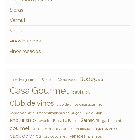
Sidras
Vermut
Vinos
vinos blancos
vinos rosados
Bodegas
aperitivo gourmet
Barcelona Wine Week
Casa Gourmet
caviaroli
Club de vinos
club de vinos casa gourmet
Denominaciones de Origen
DOCa Rioja
Conservas Ortiz
enoturismo
Garnacha
evento
Finca La Barca
gastronomía
gourmet
mejores vinos
Jose Peñín
Le Creuset
maridaje
pack de vinos
Penedès
pack gourmet
premios