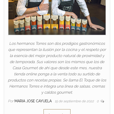
Los hermanos Torres son dos prodigios gastronómicos
que representan la ilusión por la cocina y el respeto por
la esencia del mejor producto natural de proximidad y
de temporada. Sus valores son los mismos que los de
Casa Gourmet de ahí que desde este mes, nuestra
tienda online ponga a la venta todo su surtido de
productos con recetas propias. Se llama El Toque de los
Hermanos Torres e integra una línea de salsas, cremas
y caldos gourmet.
Por
MARIA JOSE CAYUELA
15 de septiembre de 2022
0