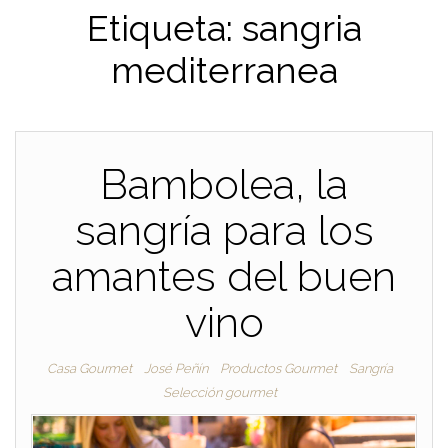
Etiqueta:
sangria
mediterranea
Bambolea, la
sangría para los
amantes del buen
vino
Casa Gourmet
José Peñín
Productos Gourmet
Sangría
Selección gourmet