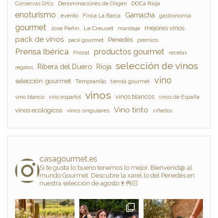
Denominaciones de Origen
DOCa Rioja
Conservas Ortiz
enoturismo
Garnacha
evento
Finca La Barca
gastronomía
gourmet
mejores vinos
Jose Peñín
Le Creuset
maridaje
pack de vinos
Penedès
pack gourmet
premios
Prensa Ibérica
productos gourmet
Priorat
recetas
selección de vinos
Ribera del Duero
Rioja
regalos
vino
selección gourmet
Tempranillo
tienda gourmet
vinos
vinos blancos
vino blanco
vino español
vinos de España
Vino tinto
vinos ecológicos
vinos singulares
viñedos
casagourmet.es
Si te gusta lo bueno tenemos lo mejor. Bienvenid@ al
mundo Gourmet. Descubre la xarel.lo del Penedès en
nuestra selección de agosto🍷👌🏻