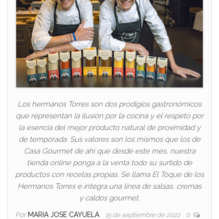
Los hermanos Torres son dos prodigios gastronómicos
que representan la ilusión por la cocina y el respeto por
la esencia del mejor producto natural de proximidad y
de temporada. Sus valores son los mismos que los de
Casa Gourmet de ahí que desde este mes, nuestra
tienda online ponga a la venta todo su surtido de
productos con recetas propias. Se llama El Toque de los
Hermanos Torres e integra una línea de salsas, cremas
y caldos gourmet.
Por
MARIA JOSE CAYUELA
15 de septiembre de 2022
0