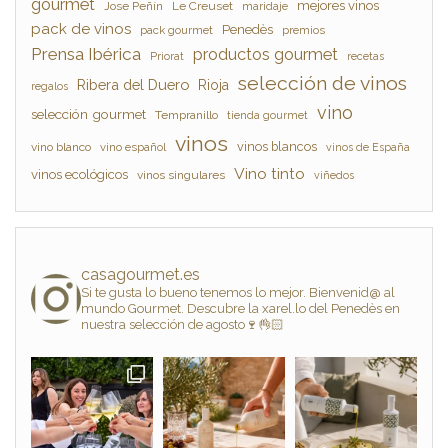
gourmet
mejores vinos
Jose Peñín
Le Creuset
maridaje
pack de vinos
Penedès
pack gourmet
premios
Prensa Ibérica
productos gourmet
Priorat
recetas
selección de vinos
Ribera del Duero
Rioja
regalos
vino
selección gourmet
Tempranillo
tienda gourmet
vinos
vinos blancos
vino blanco
vino español
vinos de España
Vino tinto
vinos ecológicos
vinos singulares
viñedos
casagourmet.es
Si te gusta lo bueno tenemos lo mejor. Bienvenid@ al
mundo Gourmet. Descubre la xarel.lo del Penedès en
nuestra selección de agosto🍷👌🏻