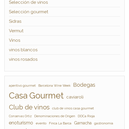
Selección de vinos
Selección gourmet
Sidras
Vermut
Vinos
vinos blancos
vinos rosados
Bodegas
aperitivo gourmet
Barcelona Wine Week
Casa Gourmet
caviaroli
Club de vinos
club de vinos casa gourmet
Denominaciones de Origen
DOCa Rioja
Conservas Ortiz
enoturismo
Garnacha
evento
Finca La Barca
gastronomía