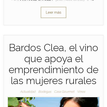
Leer más
Bardos Clea, el vino
que apoya el
emprendimiento de
las mujeres rurales
Actualidad
Bodegas
Casa Gourmet
Vinos