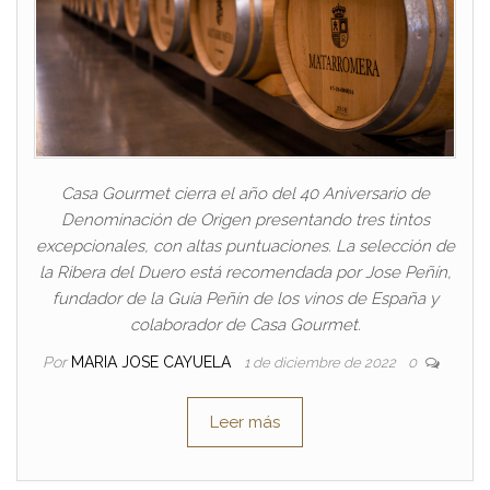
Casa Gourmet cierra el año del 40 Aniversario de
Denominación de Origen presentando tres tintos
excepcionales, con altas puntuaciones. La selección de
la Ribera del Duero está recomendada por Jose Peñín,
fundador de la Guía Peñín de los vinos de España y
colaborador de Casa Gourmet.
Por
MARIA JOSE CAYUELA
1 de diciembre de 2022
0
Leer más