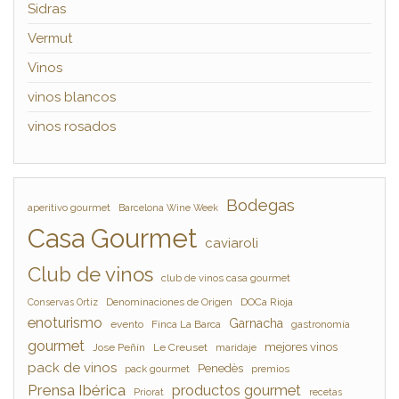
Sidras
Vermut
Vinos
vinos blancos
vinos rosados
Bodegas
aperitivo gourmet
Barcelona Wine Week
Casa Gourmet
caviaroli
Club de vinos
club de vinos casa gourmet
Denominaciones de Origen
DOCa Rioja
Conservas Ortiz
enoturismo
Garnacha
evento
Finca La Barca
gastronomía
gourmet
mejores vinos
Jose Peñín
Le Creuset
maridaje
pack de vinos
Penedès
pack gourmet
premios
Prensa Ibérica
productos gourmet
Priorat
recetas