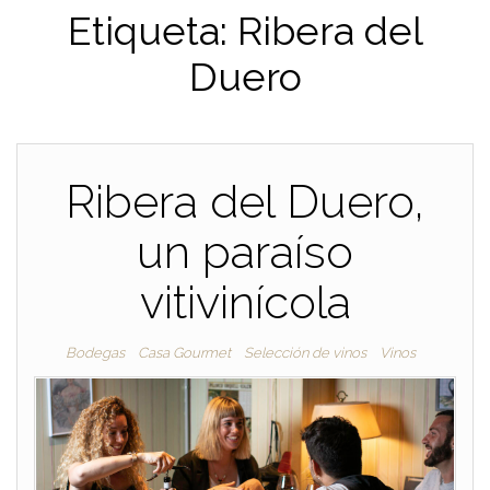
Etiqueta:
Ribera del
Duero
Ribera del Duero,
un paraíso
vitivinícola
Bodegas
Casa Gourmet
Selección de vinos
Vinos