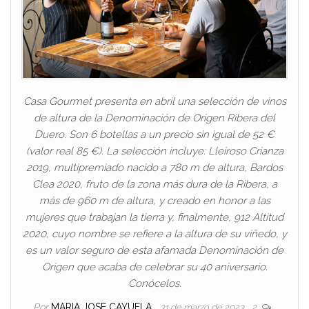
Casa Gourmet presenta en abril una selección de vinos
de altura de la Denominación de Origen Ribera del
Duero. Son 6 botellas a un precio sin igual de 52 €
(valor real 85 €). La selección incluye: Lleiroso Crianza
2019, multipremiado nacido a 780 m de altura, Bardos
Clea 2020, fruto de la zona más dura de la Ribera, a
más de 960 m de altura, y creado en honor a las
mujeres que trabajan la tierra y, finalmente, 912 Altitud
2020, cuyo nombre se refiere a la altura de su viñedo, y
es un valor seguro de esta afamada Denominación de
Origen que acaba de celebrar su 40 aniversario.
Conócelos.
Por
MARIA JOSE CAYUELA
31 de marzo de 2023
2