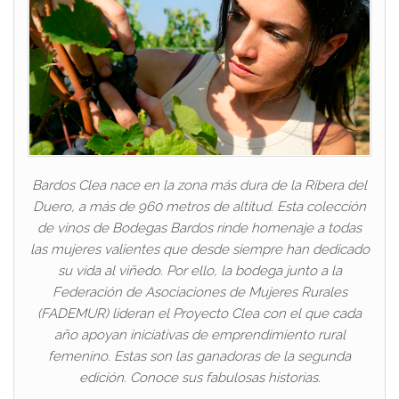
Bardos Clea nace en la zona más dura de la Ribera del
Duero, a más de 960 metros de altitud. Esta colección
de vinos de Bodegas Bardos rinde homenaje a todas
las mujeres valientes que desde siempre han dedicado
su vida al viñedo. Por ello, la bodega junto a la
Federación de Asociaciones de Mujeres Rurales
(FADEMUR) lideran el Proyecto Clea con el que cada
año apoyan iniciativas de emprendimiento rural
femenino. Estas son las ganadoras de la segunda
edición. Conoce sus fabulosas historias.