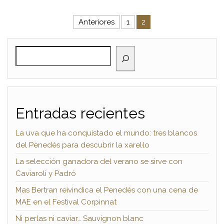
Paginación de entradas
Anteriores
1
2
BUSCAR
Entradas recientes
La uva que ha conquistado el mundo: tres blancos
del Penedès para descubrir la xarel·lo
La selección ganadora del verano se sirve con
Caviaroli y Padró
Mas Bertran reivindica el Penedès con una cena de
MAE en el Festival Corpinnat
Ni perlas ni caviar… Sauvignon blanc