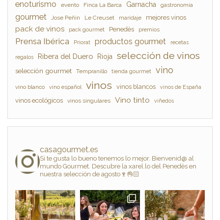
enoturismo
Garnacha
evento
Finca La Barca
gastronomía
gourmet
mejores vinos
Jose Peñín
Le Creuset
maridaje
pack de vinos
Penedès
pack gourmet
premios
Prensa Ibérica
productos gourmet
Priorat
recetas
selección de vinos
Ribera del Duero
Rioja
regalos
vino
selección gourmet
Tempranillo
tienda gourmet
vinos
vinos blancos
vino blanco
vino español
vinos de España
Vino tinto
vinos ecológicos
vinos singulares
viñedos
casagourmet.es
Si te gusta lo bueno tenemos lo mejor. Bienvenid@ al
mundo Gourmet. Descubre la xarel.lo del Penedès en
nuestra selección de agosto🍷👌🏻