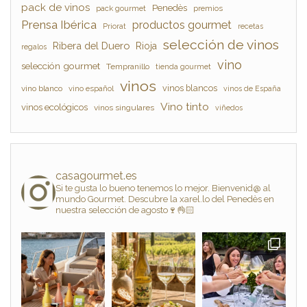
pack de vinos
Penedès
pack gourmet
premios
Prensa Ibérica
productos gourmet
Priorat
recetas
selección de vinos
Ribera del Duero
Rioja
regalos
vino
selección gourmet
Tempranillo
tienda gourmet
vinos
vinos blancos
vino blanco
vino español
vinos de España
Vino tinto
vinos ecológicos
vinos singulares
viñedos
casagourmet.es
Si te gusta lo bueno tenemos lo mejor. Bienvenid@ al
mundo Gourmet. Descubre la xarel.lo del Penedès en
nuestra selección de agosto🍷👌🏻