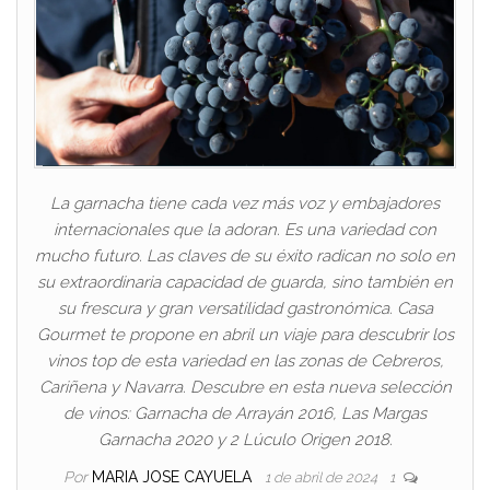
La garnacha tiene cada vez más voz y embajadores
internacionales que la adoran. Es una variedad con
mucho futuro. Las claves de su éxito radican no solo en
su extraordinaria capacidad de guarda, sino también en
su frescura y gran versatilidad gastronómica. Casa
Gourmet te propone en abril un viaje para descubrir los
vinos top de esta variedad en las zonas de Cebreros,
Cariñena y Navarra. Descubre en esta nueva selección
de vinos: Garnacha de Arrayán 2016, Las Margas
Garnacha 2020 y 2 Lúculo Origen 2018.
Por
MARIA JOSE CAYUELA
1 de abril de 2024
1