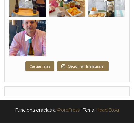
Cargar más
Seguir en Instagram
Funciona gracias a
WordPress
|
Tema:
Head Blog