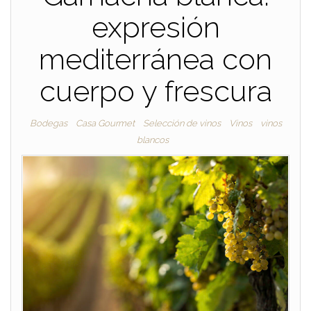
expresión
mediterránea con
cuerpo y frescura
Bodegas
Casa Gourmet
Selección de vinos
Vinos
vinos
blancos