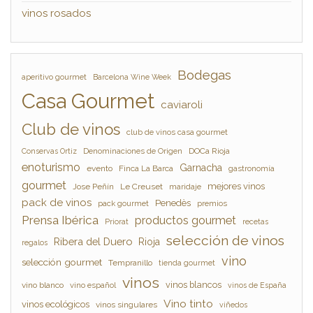
vinos rosados
Bodegas
aperitivo gourmet
Barcelona Wine Week
Casa Gourmet
caviaroli
Club de vinos
club de vinos casa gourmet
Denominaciones de Origen
DOCa Rioja
Conservas Ortiz
enoturismo
Garnacha
evento
Finca La Barca
gastronomía
gourmet
mejores vinos
Jose Peñín
Le Creuset
maridaje
pack de vinos
Penedès
pack gourmet
premios
Prensa Ibérica
productos gourmet
Priorat
recetas
selección de vinos
Ribera del Duero
Rioja
regalos
vino
selección gourmet
Tempranillo
tienda gourmet
vinos
vinos blancos
vino blanco
vino español
vinos de España
Vino tinto
vinos ecológicos
vinos singulares
viñedos