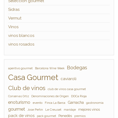
Selección gourmet
Sidras
Vermut
Vinos
vinos blancos
vinos rosados
Bodegas
aperitivo gourmet
Barcelona Wine Week
Casa Gourmet
caviaroli
Club de vinos
club de vinos casa gourmet
Denominaciones de Origen
DOCa Rioja
Conservas Ortiz
enoturismo
Garnacha
evento
Finca La Barca
gastronomía
gourmet
mejores vinos
Jose Peñín
Le Creuset
maridaje
pack de vinos
Penedès
pack gourmet
premios