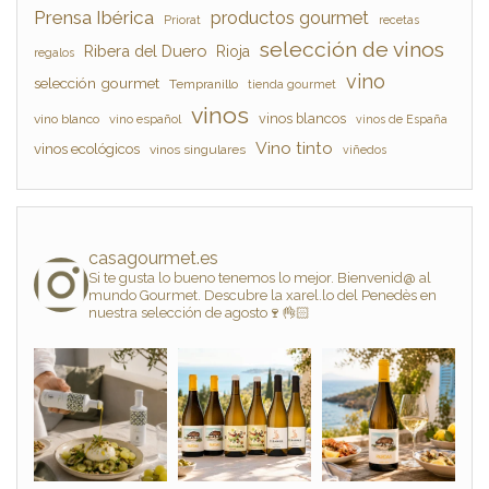
Prensa Ibérica
productos gourmet
Priorat
recetas
selección de vinos
Ribera del Duero
Rioja
regalos
vino
selección gourmet
Tempranillo
tienda gourmet
vinos
vinos blancos
vino blanco
vino español
vinos de España
Vino tinto
vinos ecológicos
vinos singulares
viñedos
casagourmet.es
Si te gusta lo bueno tenemos lo mejor. Bienvenid@ al
mundo Gourmet. Descubre la xarel.lo del Penedès en
nuestra selección de agosto🍷👌🏻