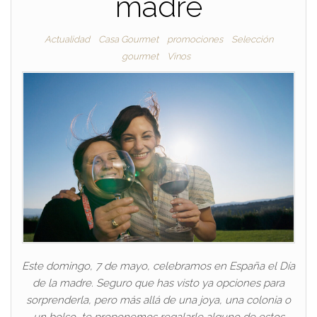
madre
Actualidad
Casa Gourmet
promociones
Selección
gourmet
Vinos
Este domingo, 7 de mayo, celebramos en España el Día
de la madre. Seguro que has visto ya opciones para
sorprenderla, pero más allá de una joya, una colonia o