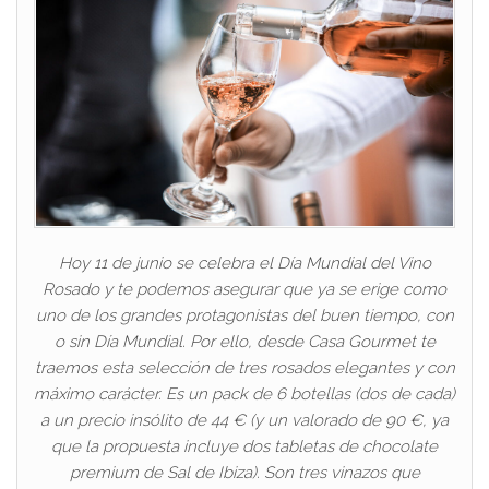
Hoy 11 de junio se celebra el Día Mundial del Vino
Rosado y te podemos asegurar que ya se erige como
uno de los grandes protagonistas del buen tiempo, con
o sin Día Mundial. Por ello, desde Casa Gourmet te
traemos esta selección de tres rosados elegantes y con
máximo carácter. Es un pack de 6 botellas (dos de cada)
a un precio insólito de 44 € (y un valorado de 90 €, ya
que la propuesta incluye dos tabletas de chocolate
premium de Sal de Ibiza). Son tres vinazos que