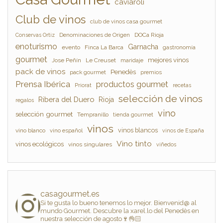
caviaroli
Club de vinos
club de vinos casa gourmet
Denominaciones de Origen
DOCa Rioja
Conservas Ortiz
enoturismo
Garnacha
evento
Finca La Barca
gastronomía
gourmet
mejores vinos
Jose Peñín
Le Creuset
maridaje
pack de vinos
Penedès
pack gourmet
premios
Prensa Ibérica
productos gourmet
Priorat
recetas
selección de vinos
Ribera del Duero
Rioja
regalos
vino
selección gourmet
Tempranillo
tienda gourmet
vinos
vinos blancos
vino blanco
vino español
vinos de España
Vino tinto
vinos ecológicos
vinos singulares
viñedos
casagourmet.es
Si te gusta lo bueno tenemos lo mejor. Bienvenid@ al
mundo Gourmet. Descubre la xarel.lo del Penedès en
nuestra selección de agosto🍷👌🏻