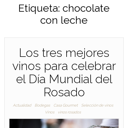
Etiqueta:
chocolate
con leche
Los tres mejores
vinos para celebrar
el Día Mundial del
Rosado
Actualidad
Bodegas
Casa Gourmet
Selección de vinos
Vinos
vinos rosados