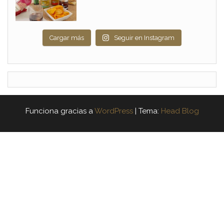
Cargar más
Seguir en Instagram
Funciona gracias a
WordPress
|
Tema:
Head Blog