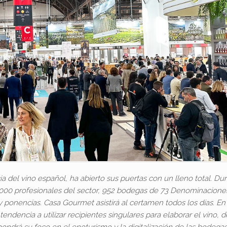
 del vino español, ha abierto sus puertas con un lleno total. Du
0.000 profesionales del sector, 952 bodegas de 73 Denominacione
 ponencias. Casa Gourmet asistirá al certamen todos los días. En
tendencia a utilizar recipientes singulares para elaborar el vino, 
pondrá su foco en el enoturismo y la digitalización de las bodegas