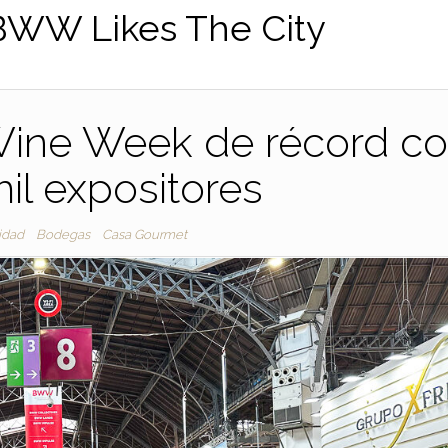
BWW Likes The City
Wine Week de récord c
mil expositores
idad
Bodegas
Casa Gourmet