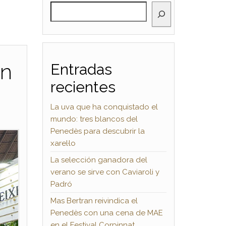
BUSCAR
on
Entradas
recientes
La uva que ha conquistado el
mundo: tres blancos del
Penedès para descubrir la
xarel·lo
La selección ganadora del
verano se sirve con Caviaroli y
Padró
Mas Bertran reivindica el
Penedès con una cena de MAE
en el Festival Corpinnat