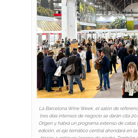
La Barcelona Wine Week, el salón de referencia
tres días intensos de negocio se darán cita 2
Origen y habrá un programa extenso de catas y
edición, el eje temático central ahondará en la 
tinajas a antiguos lagares de piedra. También 