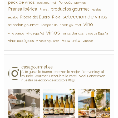
pack de vinos
Penedès
pack gourmet
premios
Prensa Ibérica
productos gourmet
Priorat
recetas
selección de vinos
Ribera del Duero
Rioja
regalos
vino
selección gourmet
Tempranillo
tienda gourmet
vinos
vinos blancos
vino blanco
vino español
vinos de España
Vino tinto
vinos ecológicos
vinos singulares
viñedos
casagourmet.es
Si te gusta lo bueno tenemos lo mejor. Bienvenid@ al
mundo Gourmet. Descubre la xarel.lo del Penedès en
nuestra selección de agosto🍷👌🏻