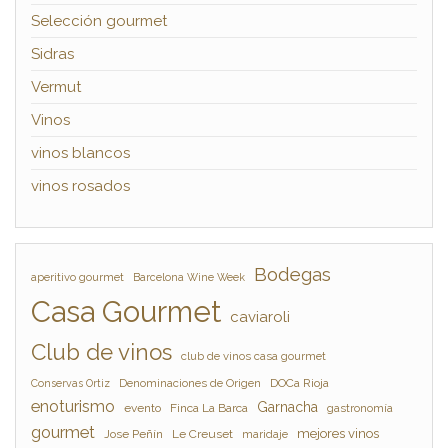
Selección gourmet
Sidras
Vermut
Vinos
vinos blancos
vinos rosados
Bodegas
aperitivo gourmet
Barcelona Wine Week
Casa Gourmet
caviaroli
Club de vinos
club de vinos casa gourmet
Denominaciones de Origen
DOCa Rioja
Conservas Ortiz
enoturismo
Garnacha
evento
Finca La Barca
gastronomía
gourmet
mejores vinos
Jose Peñín
Le Creuset
maridaje