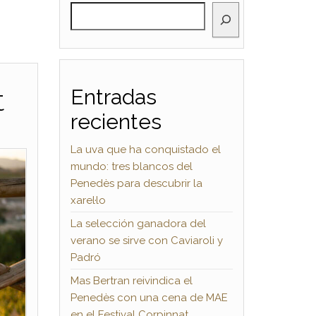
BUSCAR
t
Entradas
recientes
La uva que ha conquistado el
mundo: tres blancos del
Penedès para descubrir la
xarel·lo
La selección ganadora del
verano se sirve con Caviaroli y
Padró
Mas Bertran reivindica el
Penedès con una cena de MAE
en el Festival Corpinnat