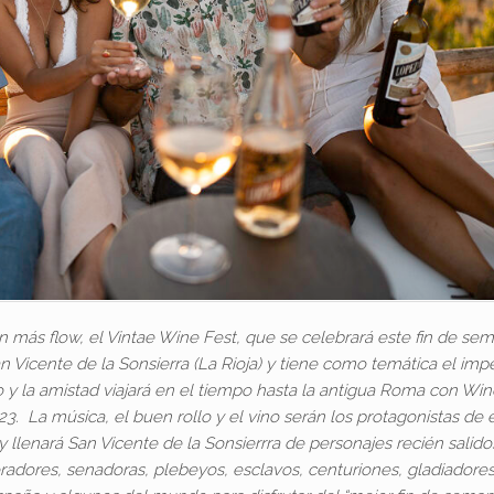
on más flow, el Vintae Wine Fest, que se celebrará este fin de se
n Vicente de la Sonsierra (La Rioja) y tiene como temática el imp
o y la amistad viajará en el tiempo hasta la antigua Roma con Win
3. La música, el buen rollo y el vino serán los protagonistas de 
 llenará San Vicente de la Sonsierrra de personajes recién salido
adores, senadoras, plebeyos, esclavos, centuriones, gladiadore