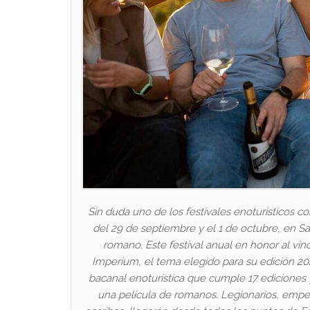
Sin duda uno de los festivales enoturísticos c
del 29 de septiembre y el 1 de octubre, en Sa
romano. Este festival anual en honor al vin
Imperium, el tema elegido para su edición 202
bacanal enoturística que cumple 17 ediciones y
una película de romanos. Legionarios, emper