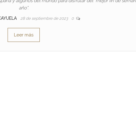
spaña y algunos del mundo para disfrutar del “mejor fin de seman
año”.
 CAYUELA
28 de septiembre de 2023
0
Leer más