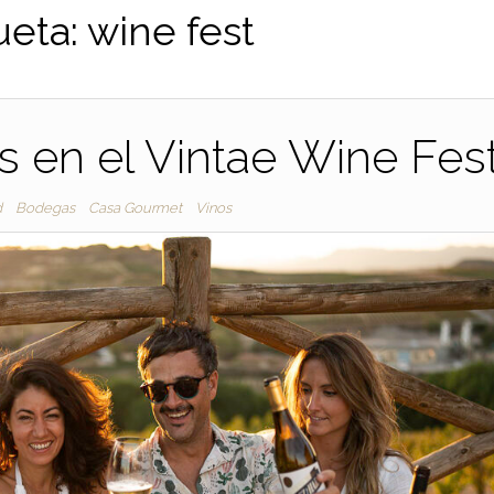
ueta:
wine fest
 en el Vintae Wine Fes
d
Bodegas
Casa Gourmet
Vinos