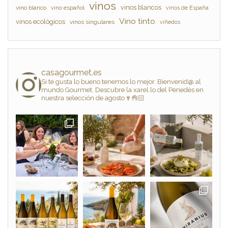
vinos
vinos blancos
vino blanco
vino español
vinos de España
Vino tinto
vinos ecológicos
vinos singulares
viñedos
casagourmet.es
Si te gusta lo bueno tenemos lo mejor. Bienvenid@ al
mundo Gourmet. Descubre la xarel.lo del Penedès en
nuestra selección de agosto🍷👌🏻