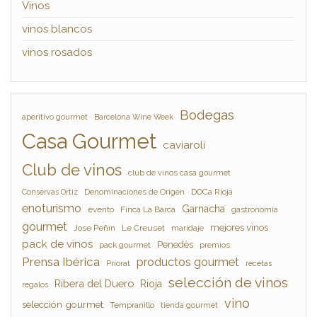
Vinos
vinos blancos
vinos rosados
Bodegas
aperitivo gourmet
Barcelona Wine Week
Casa Gourmet
caviaroli
Club de vinos
club de vinos casa gourmet
Denominaciones de Origen
DOCa Rioja
Conservas Ortiz
enoturismo
Garnacha
evento
Finca La Barca
gastronomía
gourmet
mejores vinos
Jose Peñín
Le Creuset
maridaje
pack de vinos
Penedès
pack gourmet
premios
Prensa Ibérica
productos gourmet
Priorat
recetas
selección de vinos
Ribera del Duero
Rioja
regalos
vino
selección gourmet
Tempranillo
tienda gourmet