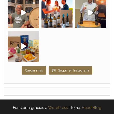
Cargar más
Seguir en Instagram
Funciona gracias a
WordPress
|
Tema:
Head Blog