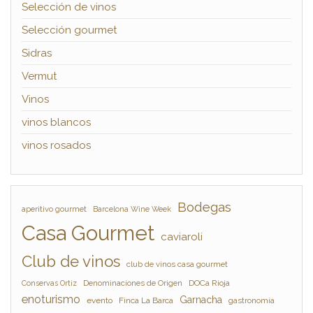
Selección de vinos
Selección gourmet
Sidras
Vermut
Vinos
vinos blancos
vinos rosados
Bodegas
aperitivo gourmet
Barcelona Wine Week
Casa Gourmet
caviaroli
Club de vinos
club de vinos casa gourmet
Denominaciones de Origen
DOCa Rioja
Conservas Ortiz
enoturismo
Garnacha
evento
Finca La Barca
gastronomía