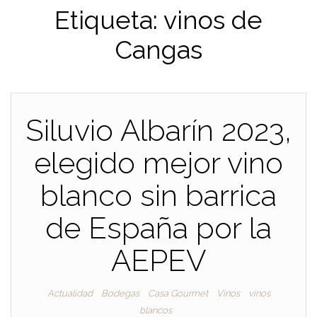
Etiqueta:
vinos de
Cangas
Siluvio Albarín 2023,
elegido mejor vino
blanco sin barrica
de España por la
AEPEV
Actualidad
Bodegas
Casa Gourmet
Vinos
vinos
blancos