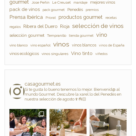
gourmet
mejores vinos
Jose Peñín
Le Creuset
maridaje
pack de vinos
Penedès
pack gourmet
premios
Prensa Ibérica
productos gourmet
Priorat
recetas
selección de vinos
Ribera del Duero
Rioja
regalos
vino
selección gourmet
Tempranillo
tienda gourmet
vinos
vinos blancos
vino blanco
vino español
vinos de España
Vino tinto
vinos ecológicos
vinos singulares
viñedos
casagourmet.es
Si te gusta lo bueno tenemos lo mejor. Bienvenid@ al
mundo Gourmet. Descubre la xarel.lo del Penedès en
nuestra selección de agosto🍷👌🏻