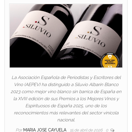
La Asociación Española de Periodistas y Escritores del
Vino (AEPEV) ha distinguido a Siluvio Albarín Blanco
2023 como mejor vino blanco sin barrica de España en
la XVIII edición de sus Premios a los Mejores Vinos y
Espirituosos de España 2025, uno de los
reconocimientos más relevantes del sector vinícola
nacional.
Por
MARIA JOSE CAYUELA
15 de abril de 2026
0