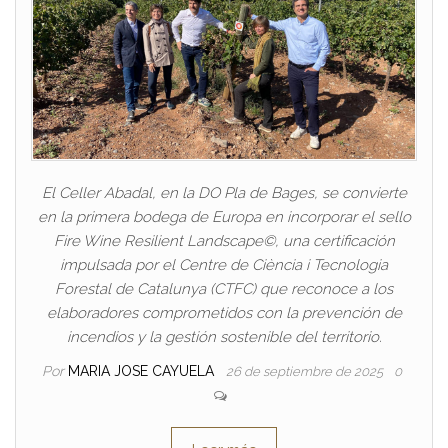
El Celler Abadal, en la DO Pla de Bages, se convierte
en la primera bodega de Europa en incorporar el sello
Fire Wine Resilient Landscape©, una certificación
impulsada por el Centre de Ciència i Tecnologia
Forestal de Catalunya (CTFC) que reconoce a los
elaboradores comprometidos con la prevención de
incendios y la gestión sostenible del territorio.
Por
MARIA JOSE CAYUELA
26 de septiembre de 2025
0