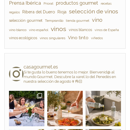
Prensa Ibérica
productos gourmet
Priorat
recetas
selección de vinos
Ribera del Duero
Rioja
regalos
vino
selección gourmet
Tempranillo
tienda gourmet
vinos
vinos blancos
vino blanco
vino español
vinos de España
Vino tinto
vinos ecológicos
vinos singulares
viñedos
casagourmet.es
Si te gusta lo bueno tenemos lo mejor. Bienvenid@ al
mundo Gourmet. Descubre la xarel.lo del Penedès en
nuestra selección de agosto🍷👌🏻