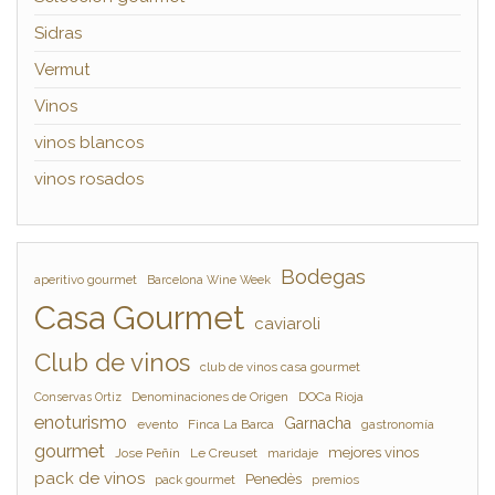
Sidras
Vermut
Vinos
vinos blancos
vinos rosados
Bodegas
aperitivo gourmet
Barcelona Wine Week
Casa Gourmet
caviaroli
Club de vinos
club de vinos casa gourmet
Denominaciones de Origen
DOCa Rioja
Conservas Ortiz
enoturismo
Garnacha
evento
Finca La Barca
gastronomía
gourmet
mejores vinos
Jose Peñín
Le Creuset
maridaje
pack de vinos
Penedès
pack gourmet
premios