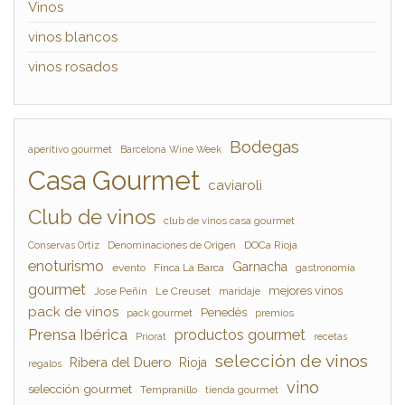
Vinos
vinos blancos
vinos rosados
Bodegas
aperitivo gourmet
Barcelona Wine Week
Casa Gourmet
caviaroli
Club de vinos
club de vinos casa gourmet
Denominaciones de Origen
DOCa Rioja
Conservas Ortiz
enoturismo
Garnacha
evento
Finca La Barca
gastronomía
gourmet
mejores vinos
Jose Peñín
Le Creuset
maridaje
pack de vinos
Penedès
pack gourmet
premios
Prensa Ibérica
productos gourmet
Priorat
recetas
selección de vinos
Ribera del Duero
Rioja
regalos
vino
selección gourmet
Tempranillo
tienda gourmet