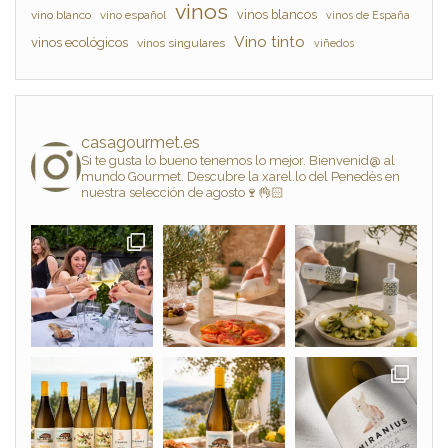
vinos
vinos blancos
vino blanco
vino español
vinos de España
Vino tinto
vinos ecológicos
vinos singulares
viñedos
casagourmet.es
Si te gusta lo bueno tenemos lo mejor. Bienvenid@ al
mundo Gourmet. Descubre la xarel.lo del Penedès en
nuestra selección de agosto🍷👌🏻