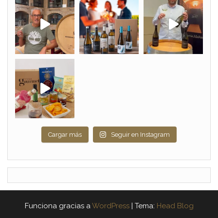
Cargar más
Seguir en Instagram
Funciona gracias a
WordPress
|
Tema:
Head Blog