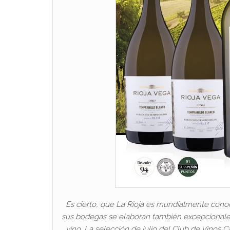
Es cierto, que La Rioja es mundialmente conoc
sus bodegas se elaboran también excepcionales
vino. La selección de julio del Club de Vinos