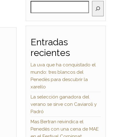
BUSCAR
Entradas
recientes
La uva que ha conquistado el
mundo: tres blancos del
Penedès para descubrir la
xarel·lo
La selección ganadora del
verano se sirve con Caviaroli y
Padró
Mas Bertran reivindica el
Penedès con una cena de MAE
en el Festival Corpinnat