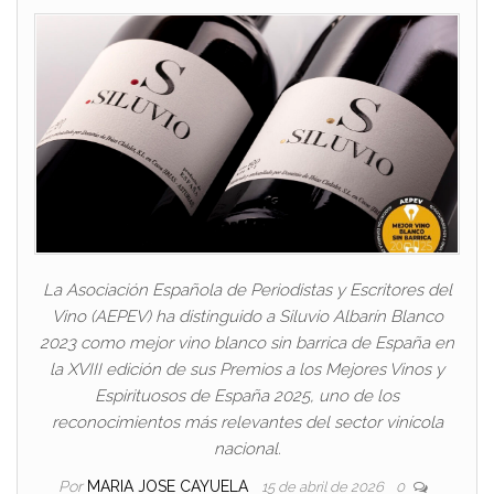
La Asociación Española de Periodistas y Escritores del
Vino (AEPEV) ha distinguido a Siluvio Albarín Blanco
2023 como mejor vino blanco sin barrica de España en
la XVIII edición de sus Premios a los Mejores Vinos y
Espirituosos de España 2025, uno de los
reconocimientos más relevantes del sector vinícola
nacional.
Por
MARIA JOSE CAYUELA
15 de abril de 2026
0