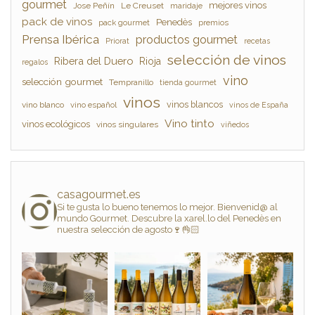
gourmet
mejores vinos
Jose Peñín
Le Creuset
maridaje
pack de vinos
Penedès
pack gourmet
premios
Prensa Ibérica
productos gourmet
Priorat
recetas
selección de vinos
Ribera del Duero
Rioja
regalos
vino
selección gourmet
Tempranillo
tienda gourmet
vinos
vinos blancos
vino blanco
vino español
vinos de España
Vino tinto
vinos ecológicos
vinos singulares
viñedos
casagourmet.es
Si te gusta lo bueno tenemos lo mejor. Bienvenid@ al
mundo Gourmet. Descubre la xarel.lo del Penedès en
nuestra selección de agosto🍷👌🏻