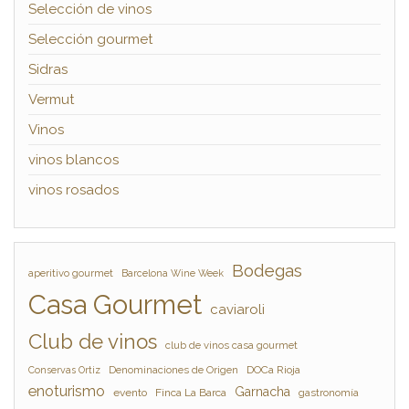
Selección de vinos
Selección gourmet
Sidras
Vermut
Vinos
vinos blancos
vinos rosados
Bodegas
aperitivo gourmet
Barcelona Wine Week
Casa Gourmet
caviaroli
Club de vinos
club de vinos casa gourmet
Denominaciones de Origen
DOCa Rioja
Conservas Ortiz
enoturismo
Garnacha
evento
Finca La Barca
gastronomía