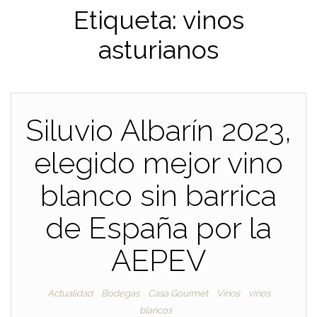
Etiqueta:
vinos
asturianos
Siluvio Albarín 2023,
elegido mejor vino
blanco sin barrica
de España por la
AEPEV
Actualidad
Bodegas
Casa Gourmet
Vinos
vinos
blancos