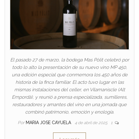
El pasado 27 de marzo, la bodega Mas Pòlit celebró por
todo lo alto la presentación de su nuevo vino MP 450,
una edición especial que conmemora los 450 años de
historia de la finca familiar. El acto tuvo lugar en las
mismas instalaciones del celler, en Vilamaniscle (Alt
Empordà), y reunió a prensa especializada, sumilleres,
restauradores y amantes del vino en una jornada que
combinó patrimonio, emoción y enología.
Por
MARIA JOSE CAYUELA
4 de abril de 2025
1