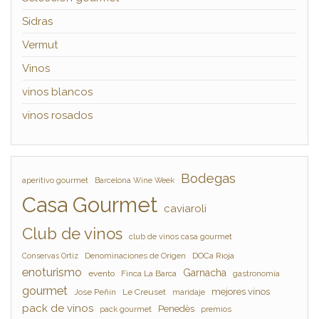
Sidras
Vermut
Vinos
vinos blancos
vinos rosados
Bodegas
aperitivo gourmet
Barcelona Wine Week
Casa Gourmet
caviaroli
Club de vinos
club de vinos casa gourmet
Denominaciones de Origen
DOCa Rioja
Conservas Ortiz
enoturismo
Garnacha
evento
Finca La Barca
gastronomía
gourmet
mejores vinos
Jose Peñín
Le Creuset
maridaje
pack de vinos
Penedès
pack gourmet
premios