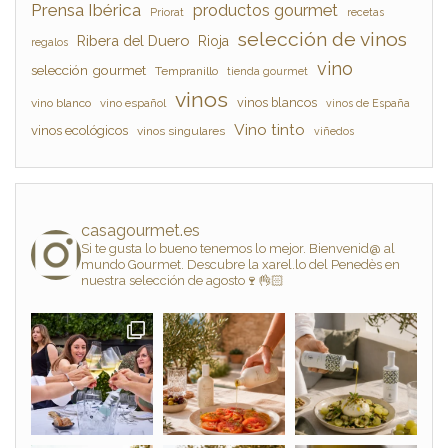
Prensa Ibérica
productos gourmet
Priorat
recetas
selección de vinos
Ribera del Duero
Rioja
regalos
vino
selección gourmet
Tempranillo
tienda gourmet
vinos
vinos blancos
vino blanco
vino español
vinos de España
Vino tinto
vinos ecológicos
vinos singulares
viñedos
casagourmet.es
Si te gusta lo bueno tenemos lo mejor. Bienvenid@ al
mundo Gourmet. Descubre la xarel.lo del Penedès en
nuestra selección de agosto🍷👌🏻